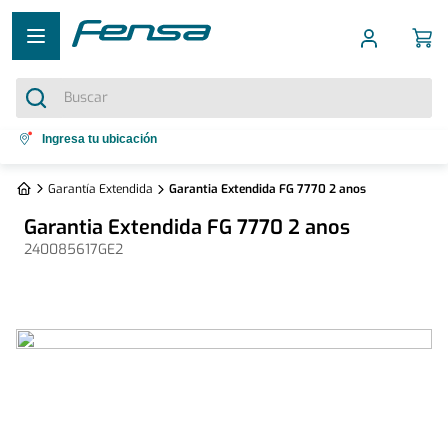
Buscar
Términos más buscados
Ingresa tu ubicación
1
.
cocina 5 platos
Garantía Extendida
Garantia Extendida FG 7770 2 anos
2
.
cocina 4 platos
Garantia Extendida FG 7770 2 anos
3
.
bottom freezer
240085617GE2
4
.
refrigerador no frost
5
.
secadora