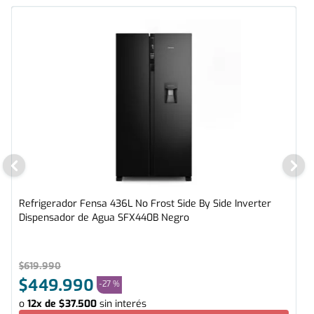
Refrigerador Fensa 436L No Frost Side By Side Inverter
Dispensador de Agua SFX440B Negro
$
619
.
990
$
449
.
990
-
27 %
o
12
x de
$
37
.
500
sin interés