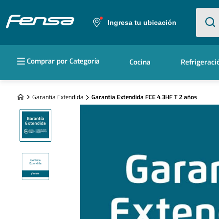
¿Qué e
Ingresa tu ubicación
Términos más buscados
Comprar por Categoría
Cocina
Refrigeraci
1
.
cocina 5 platos
2
.
cocina 4 platos
Garantía Extendida
Garantia Extendida FCE 4.3HF T 2 años
3
.
bottom freezer
4
.
refrigerador no frost
5
.
secadora