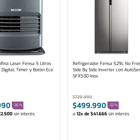
fina Láser Fensa 5 Litros
Refrigerador Fensa 529L No Fro
 Digital, Timer y Botón Eco
Side By Side Inverter con AutoSe
SFX530 Inox
$
729
.
990
990
$
499
.
990
-
36 %
-
32 %
22
.
500
sin interés
o
12
x de
$
41
.
666
sin interés