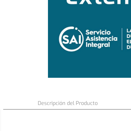
Garantia Extendida FCE 4.3HF T 2 año
Descripción del Producto