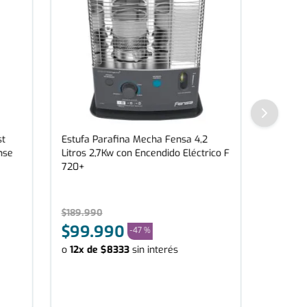
st
Estufa Parafina Mecha Fensa 4,2
nse
Litros 2,7Kw con Encendido Eléctrico F
720+
$
189
.
990
$
99
.
990
-
47 %
o
12
x de
$
8333
sin interés