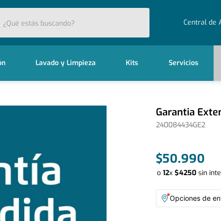
stás buscando?
Central de 
ón
Lavado y Limpieza
Kits
Servicios
Garantia Exte
240084434GE2
$
50
.
990
o
12
x
$
4250
sin int
Opciones de ent