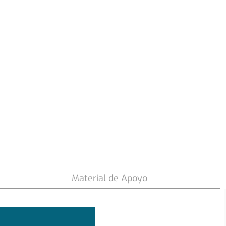
50
.
990
$
Material de Apoyo