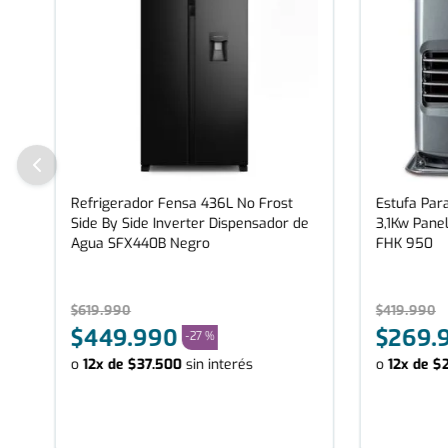
Refrigerador Fensa 436L No Frost
Estufa Para
Side By Side Inverter Dispensador de
3,1Kw Panel
Agua SFX440B Negro
FHK 950
$
619
.
990
$
419
.
990
$
449
.
990
$
269
.
-
27 %
o
12
x de
$
37
.
500
sin interés
o
12
x de
$