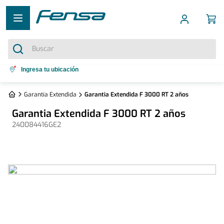
Buscar
Términos más buscados
Ingresa tu ubicación
1
.
cocina 5 platos
Garantía Extendida
Garantia Extendida F 3000 RT 2 años
2
.
cocina 4 platos
Garantia Extendida F 3000 RT 2 años
3
.
bottom freezer
240084416GE2
4
.
refrigerador no frost
5
.
secadora