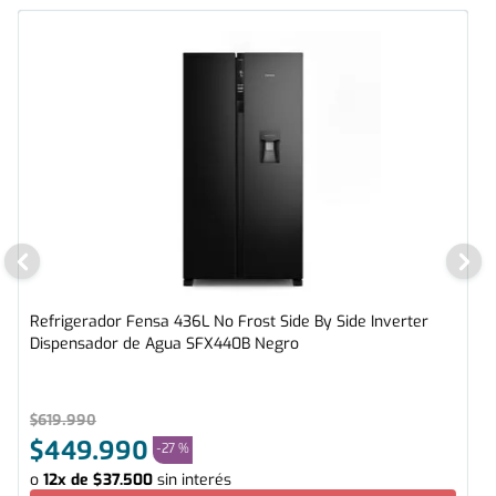
Refrigerador Fensa 436L No Frost Side By Side Inverter
Dispensador de Agua SFX440B Negro
$
619
.
990
$
449
.
990
-
27 %
o
12
x de
$
37
.
500
sin interés