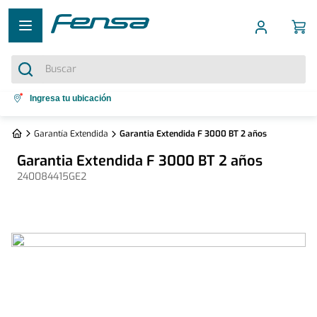
Buscar
Términos más buscados
Ingresa tu ubicación
1
.
cocina 5 platos
Garantía Extendida
Garantia Extendida F 3000 BT 2 años
2
.
cocina 4 platos
Garantia Extendida F 3000 BT 2 años
3
.
bottom freezer
240084415GE2
4
.
refrigerador no frost
5
.
secadora