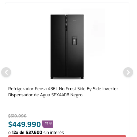
Refrigerador Fensa 436L No Frost Side By Side Inverter
Dispensador de Agua SFX440B Negro
$
619
.
990
$
449
.
990
-
27 %
o
12
x de
$
37
.
500
sin interés