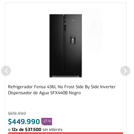
Refrigerador Fensa 436L No Frost Side By Side Inverter
Dispensador de Agua SFX440B Negro
$
619
.
990
$
449
.
990
-
27 %
o
12
x de
$
37
.
500
sin interés