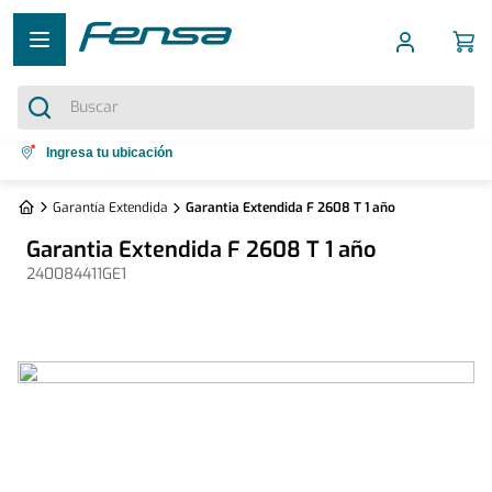
Buscar
Términos más buscados
Ingresa tu ubicación
1
.
cocina 5 platos
Garantía Extendida
Garantia Extendida F 2608 T 1 año
2
.
cocina 4 platos
Garantia Extendida F 2608 T 1 año
3
.
bottom freezer
240084411GE1
4
.
refrigerador no frost
5
.
secadora