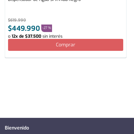
$
619
.
990
$
449
.
990
-
27 %
o
12
x de
$
37
.
500
sin interés
Comprar
Bienvenido