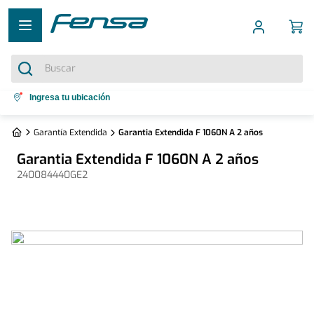
Buscar
Términos más buscados
Ingresa tu ubicación
1
.
cocina 5 platos
Garantía Extendida
Garantia Extendida F 1060N A 2 años
2
.
cocina 4 platos
Garantia Extendida F 1060N A 2 años
3
.
bottom freezer
240084440GE2
4
.
refrigerador no frost
5
.
secadora