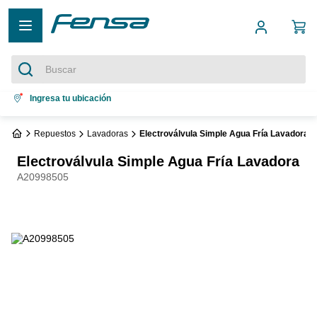
Buscar
Términos más buscados
Ingresa tu ubicación
1
.
cocina 5 platos
Repuestos
Lavadoras
Electroválvula Simple Agua Fría Lavadora
2
.
cocina 4 platos
Electroválvula Simple Agua Fría Lavadora
3
.
bottom freezer
A20998505
4
.
refrigerador no frost
5
.
secadora