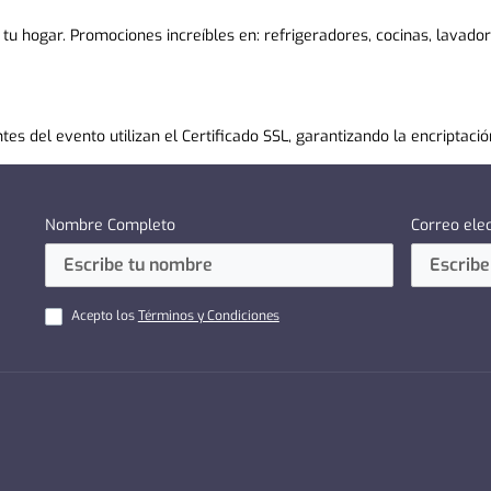
 tu hogar. Promociones increíbles en:
refrigeradores
,
cocinas
,
lavado
s del evento utilizan el Certificado SSL, garantizando la encriptación
Nombre Completo
Correo ele
Acepto los
Términos y Condiciones