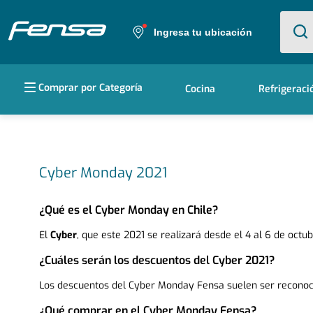
¿Qué e
Ingresa tu ubicación
Términos más buscados
Comprar por Categoría
Cocina
Refrigeraci
1
.
cocina 5 platos
2
.
cocina 4 platos
3
.
bottom freezer
Cyber Monday 2021
4
.
refrigerador no frost
¿Qué es el Cyber Monday en Chile?
5
.
secadora
El
Cyber
, que este 2021 se realizará desde el 4 al 6 de oct
¿Cuáles serán los descuentos del Cyber 2021?
Los descuentos del Cyber Monday Fensa suelen ser reconocido
¿Qué comprar en el Cyber Monday Fensa?