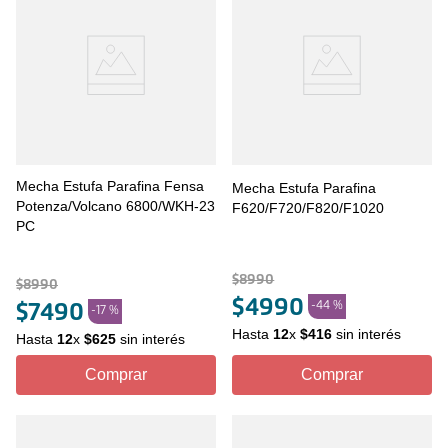
Mecha Estufa Parafina Fensa
Mecha Estufa Parafina
Potenza/Volcano 6800/WKH-23
F620/F720/F820/F1020
PC
$
8990
$
8990
$
4990
-
44 %
$
7490
-
17 %
Hasta
12
x
$
416
sin interés
Hasta
12
x
$
625
sin interés
Comprar
Comprar