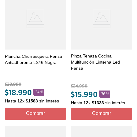
Pinza Tenaza Cocina
Plancha Churrasquera Fensa
Multifunción Linterna Led
Antiadherente LS46 Negra
Fensa
$
28
.
990
$
24
.
990
$
18
.
990
-
34 %
$
15
.
990
-
36 %
Hasta
12
x
$
1583
sin interés
Hasta
12
x
$
1333
sin interés
Comprar
Comprar