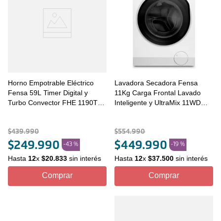
Horno Empotrable Eléctrico
Lavadora Secadora Fensa
Fensa 59L Timer Digital y
11Kg Carga Frontal Lavado
Turbo Convector FHE 1190T
Inteligente y UltraMix 11WD
Negro
Blanca
$
439
.
990
$
554
.
990
$
249
.
990
$
449
.
990
-
43 %
-
19 %
Hasta
12
x
$
20
.
833
sin interés
Hasta
12
x
$
37
.
500
sin interés
Comprar
Comprar