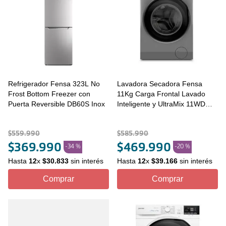
Refrigerador Fensa 323L No
Lavadora Secadora Fensa
Frost Bottom Freezer con
11Kg Carga Frontal Lavado
Puerta Reversible DB60S Inox
Inteligente y UltraMix 11WD
Gris
$
559
.
990
$
585
.
990
$
369
.
990
$
469
.
990
-
34 %
-
20 %
Hasta
12
x
$
30
.
833
sin interés
Hasta
12
x
$
39
.
166
sin interés
Comprar
Comprar