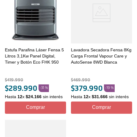
Estufa Parafina Láser Fensa 5
Lavadora Secadora Fensa 8Kg
Litros 3,1Kw Panel Digital,
Carga Frontal Vapour Care y
Timer y Botón Eco FHK 950
AutoSense 8WD Blanca
$
419
.
990
$
469
.
990
$
289
.
990
$
379
.
990
-
31 %
-
19 %
Hasta
12
x
$
24
.
166
sin interés
Hasta
12
x
$
31
.
666
sin interés
Comprar
Comprar