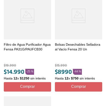
Filtro de Agua Purificador Agua
Bolsas Desechables Selladora
Fensa PA31G/PAUFCB30
al Vacío Fensa 20 Un
$
19
.
990
$
15
.
990
$
14
.
990
$
8990
-
25 %
-
44 %
Hasta
12
x
$
1250
sin interés
Hasta
12
x
$
750
sin interés
Comprar
Comprar