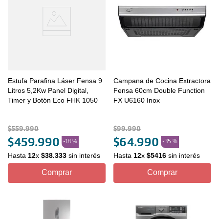
Estufa Parafina Láser Fensa 9
Campana de Cocina Extractora
Litros 5,2Kw Panel Digital,
Fensa 60cm Double Function
Timer y Botón Eco FHK 1050
FX U6160 Inox
$
559
.
990
$
99
.
990
$
459
.
990
$
64
.
990
-
18 %
-
35 %
Hasta
12
x
$
38
.
333
sin interés
Hasta
12
x
$
5416
sin interés
Comprar
Comprar