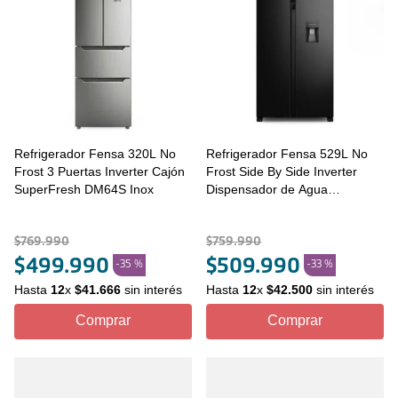
Refrigerador Fensa 320L No
Refrigerador Fensa 529L No
Frost 3 Puertas Inverter Cajón
Frost Side By Side Inverter
SuperFresh DM64S Inox
Dispensador de Agua
SFX530B Negro
$
769
.
990
$
759
.
990
$
499
.
990
$
509
.
990
-
35 %
-
33 %
Hasta
12
x
$
41
.
666
sin interés
Hasta
12
x
$
42
.
500
sin interés
Comprar
Comprar