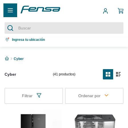
Buscar
Términos más buscados
Ingresa tu ubicación
1
.
cocina 5 platos
Cyber
2
.
cocina 4 platos
3
.
bottom freezer
Cyber
41
productos
4
.
refrigerador no frost
5
.
secadora
Filtrar
Ordenar por