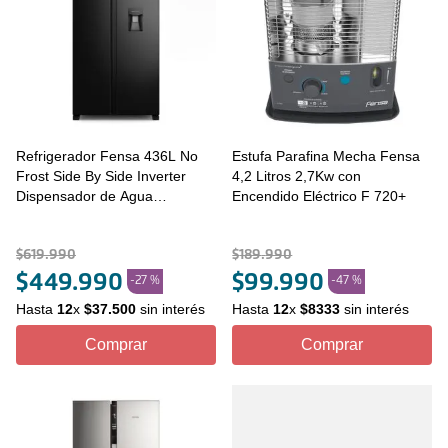
Refrigerador Fensa 436L No
Estufa Parafina Mecha Fensa
Frost Side By Side Inverter
4,2 Litros 2,7Kw con
Dispensador de Agua
Encendido Eléctrico F 720+
SFX440B Negro
$
619
.
990
$
189
.
990
$
449
.
990
$
99
.
990
-
27 %
-
47 %
Hasta
12
x
$
37
.
500
sin interés
Hasta
12
x
$
8333
sin interés
Comprar
Comprar