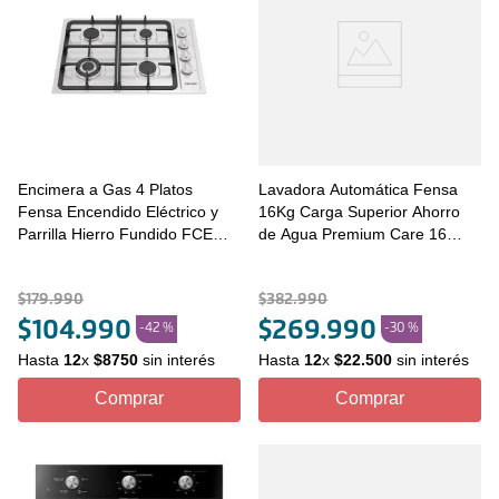
Encimera a Gas 4 Platos
Lavadora Automática Fensa
Fensa Encendido Eléctrico y
16Kg Carga Superior Ahorro
Parrilla Hierro Fundido FCE
de Agua Premium Care 16
4.3HF T Inox
Onix
$
179
.
990
$
382
.
990
$
104
.
990
$
269
.
990
-
42 %
-
30 %
Hasta
12
x
$
8750
sin interés
Hasta
12
x
$
22
.
500
sin interés
Comprar
Comprar