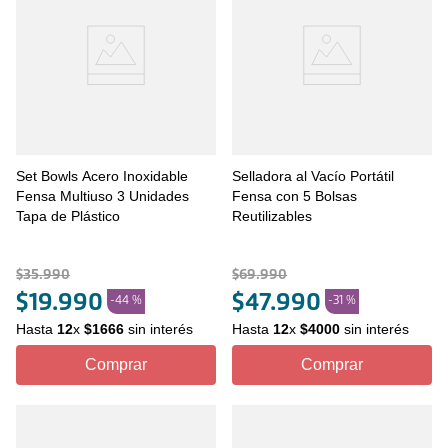
Set Bowls Acero Inoxidable
Selladora al Vacío Portátil
Fensa Multiuso 3 Unidades
Fensa con 5 Bolsas
Tapa de Plástico
Reutilizables
$
35
.
990
$
69
.
990
$
19
.
990
$
47
.
990
-
44 %
-
31 %
Hasta
12
x
$
1666
sin interés
Hasta
12
x
$
4000
sin interés
Comprar
Comprar