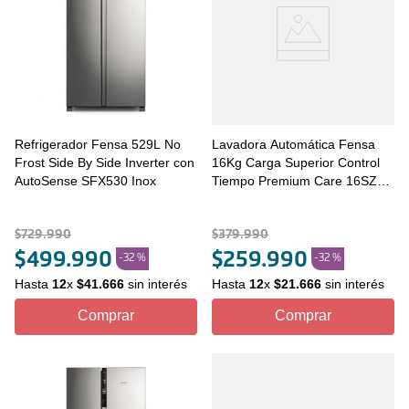
Refrigerador Fensa 529L No
Lavadora Automática Fensa
Frost Side By Side Inverter con
16Kg Carga Superior Control
AutoSense SFX530 Inox
Tiempo Premium Care 16SZ
Gris
$
729
.
990
$
379
.
990
$
499
.
990
$
259
.
990
-
32 %
-
32 %
Hasta
12
x
$
41
.
666
sin interés
Hasta
12
x
$
21
.
666
sin interés
Comprar
Comprar