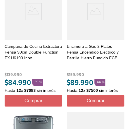
Campana de Cocina Extractora
Encimera a Gas 2 Platos
Fensa 90cm Double Function
Fensa Encendido Eléctrico y
FX U6190 Inox
Parrilla Hierro Fundido FCE
2HF GL T Inox
$
139
.
990
$
159
.
990
$
84
.
990
$
89
.
990
-
39 %
-
44 %
Hasta
12
x
$
7083
sin interés
Hasta
12
x
$
7500
sin interés
Comprar
Comprar