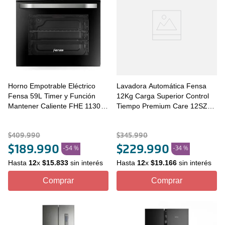
Horno Empotrable Eléctrico
Lavadora Automática Fensa
Fensa 59L Timer y Función
12Kg Carga Superior Control
Mantener Caliente FHE 1130M
Tiempo Premium Care 12SZ
Negro
Gris
$
409
.
990
$
345
.
990
$
189
.
990
$
229
.
990
-
54 %
-
34 %
Hasta
12
x
$
15
.
833
sin interés
Hasta
12
x
$
19
.
166
sin interés
Comprar
Comprar