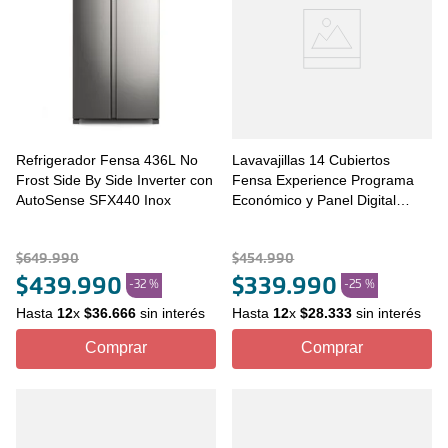
Refrigerador Fensa 436L No
Lavavajillas 14 Cubiertos
Frost Side By Side Inverter con
Fensa Experience Programa
AutoSense SFX440 Inox
Económico y Panel Digital
14SZ Inox
$
649
.
990
$
454
.
990
$
439
.
990
$
339
.
990
-
32 %
-
25 %
Hasta
12
x
$
36
.
666
sin interés
Hasta
12
x
$
28
.
333
sin interés
Comprar
Comprar