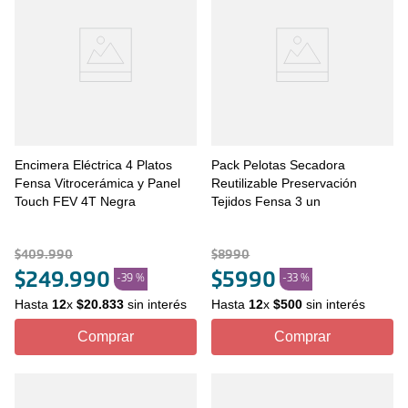
Encimera Eléctrica 4 Platos
Pack Pelotas Secadora
Fensa Vitrocerámica y Panel
Reutilizable Preservación
Touch FEV 4T Negra
Tejidos Fensa 3 un
$
409
.
990
$
8990
$
249
.
990
$
5990
-
39 %
-
33 %
Hasta
12
x
$
20
.
833
sin interés
Hasta
12
x
$
500
sin interés
Comprar
Comprar