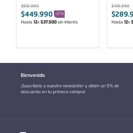
$
619
.
990
$
419
.
990
$
449
.
990
$
289
.
-
27 %
Hasta
12
x
$
37
.
500
sin interés
Hasta
12
x
Bienvenido
¡Suscríbete a nuestro newsletter y obtén un 5% de
descuento en tu primera compra!