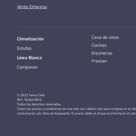
Venta Empresa
Cava de vinos
Climatización
Cocinas
Estufas
Encimeras
Línea Blanca
Freezer
Campanas
© 2022 Fensa Chile
RUT: 76.163.495-K.
Todos los derechos reservados.
Todos los precios y condiciones de este sitio son válidos sólo para compras en el sit
comunicación y/o sitios de búsquedas. El precio válido es el que se informa en el car