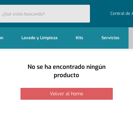
stás buscando?
Central de 
ón
Lavado y Limpieza
Kits
Servicios
No se ha encontrado ningún
producto
Volver al home