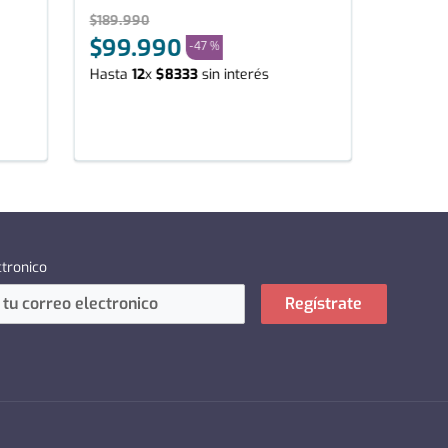
$
189
.
990
$
99
.
990
-
47 %
Hasta
12
x
$
8333
sin interés
ctronico
Regístrate