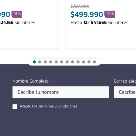
$
729
.
990
990
$
499
.
990
-
31 %
-
32 %
$
24
.
166
sin interés
Hasta
12
x
$
41
.
666
sin interés
Nombre Completo
Correo ele
Acepto los
Términos y Condiciones