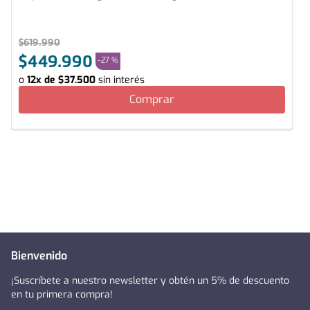
$
619
.
990
$
449
.
990
-
27 %
o
12
x de
$
37
.
500
sin interés
Comprar
Bienvenido
¡Suscríbete a nuestro newsletter y obtén un 5% de descuento
en tu primera compra!