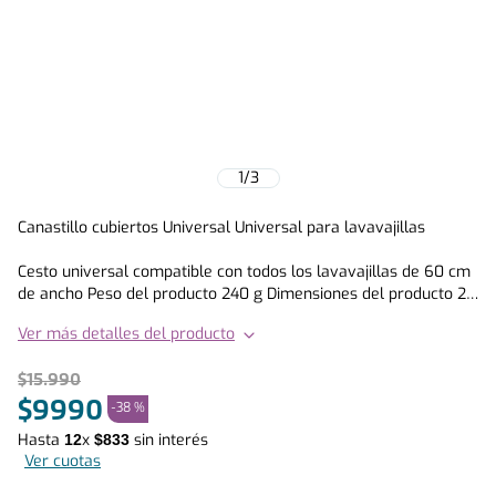
1
/
3
Canastillo cubiertos Universal Universal para lavavajillas
Cesto universal compatible con todos los lavavajillas de 60 cm
de ancho Peso del producto 240 g Dimensiones del producto 25
x 18 x 18 cm Prefiere comprar el
repuestos testeados por
Ver más detalles del producto
en los sitios oficiales de la marca. Usar repuestos
Electrolux
testeados te asegura el correcto funcionamiento de tu equipo y
$
15
.
990
extiende la vida útil del mismo, en otras palabras, prefiere
siempre invertir en calidad y durabilidad.
$
9990
-
38 %
Hasta
x
sin interés
12
$
833
Ver cuotas