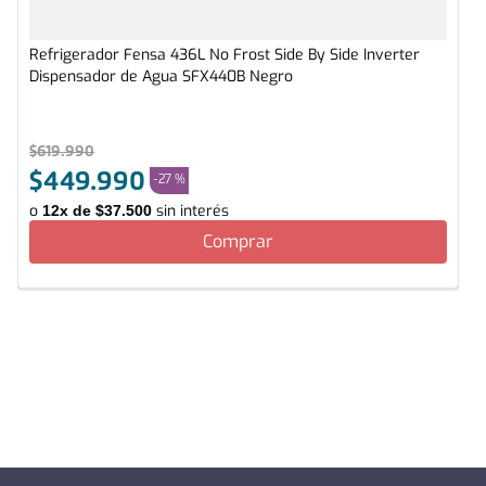
Refrigerador Fensa 436L No Frost Side By Side Inverter
Dispensador de Agua SFX440B Negro
$
619
.
990
$
449
.
990
-
27 %
o
sin interés
12
x de
$
37
.
500
Comprar