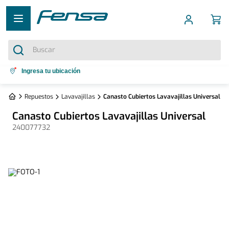
Buscar
Términos más buscados
Ingresa tu ubicación
1
.
cocina 5 platos
Repuestos
Lavavajillas
Canasto Cubiertos Lavavajillas Universal
2
.
cocina 4 platos
Canasto Cubiertos Lavavajillas Universal
3
.
bottom freezer
240077732
4
.
refrigerador no frost
5
.
secadora