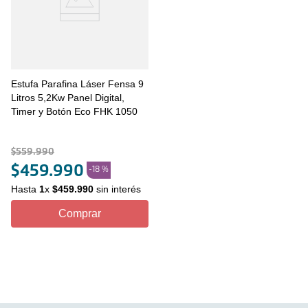
Estufa Parafina Láser Fensa 9
Litros 5,2Kw Panel Digital,
Timer y Botón Eco FHK 1050
$
559
.
990
$
459
.
990
-
18 %
Hasta
1
x
$
459
.
990
sin interés
Comprar