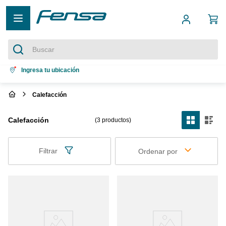
Buscar
Términos más buscados
Ingresa tu ubicación
1
.
cocina 5 platos
Calefacción
2
.
cocina 4 platos
Calefacción
3
productos
3
.
bottom freezer
4
.
refrigerador no frost
Filtrar
Ordenar por
5
.
secadora