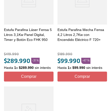
Estufa Parafina Láser Fensa 5
Estufa Parafina Mecha Fensa
Litros 3,1Kw Panel Digital,
4,2 Litros 2,7Kw con
Timer y Botón Eco FHK 950
Encendido Eléctrico F 720+
$
419
.
990
$
189
.
990
$
289
.
990
$
99
.
990
-
31 %
-
47 %
Hasta
1
x
$
289
.
990
sin interés
Hasta
1
x
$
99
.
990
sin interés
Comprar
Comprar