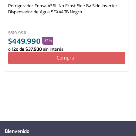
Refrigerador Fensa 436L No Frost Side By Side Inverter
Dispensador de Agua SFX440B Negro
$
619
.
990
$
449
.
990
-
27 %
o
12
x de
$
37
.
500
sin interés
Comprar
Bienvenido