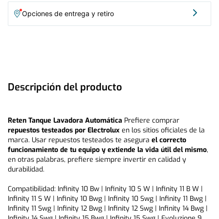
Evoluzione 11 Sx | Evoluzione 9 Bxg | Evoluzione 9 Sxg |
Opciones de entrega y retiro
Evoluzione 10 Bxg | Evoluzione 11 Bxg | Evoluzione 11 Sxg |
Evoluzione 12 Bxg | Evoluzione 13 Bxg | Evoluzione 13 Sxg |
Evoluzione 14 Bxg | Evoluzione 14 Sxg | Evoluzione 14 Cxg |
Evoluzione 15 Bxg | Evoluzione 15 Sxg | Evoluzione 17 Bxg |
Evoluzione 17 Sxg | Evoluzione 18 Sg | Efficace 13,5 Bzg |
Efficace 15,5 Bzg | Efficace 15,5 Szg | Efficace 17,5 Bzg | Efficace
17,5 Szg | Efficace 19,5 Bzg | Efficace 19,5 Szg | Brilliant 15 Sg |
Descripción del producto
Impressive W10 | Impressive W11 | Impressive W12 | Impressive
S12 | Impressive W14 | Impressive S14 | Impressive W15 |
Impressive S15 | Impressive W16 | Impressive S16 | Impressive
S17 | Impressive 14 Sz | Impressive 15 Wz | Impressive 16 Sz |
Reten Tanque Lavadora Automática
 Prefiere comprar 
Impressive 18 Sz | Impressive 20 Sz | Elegant 16 X | Elegant 18 X
repuestos testeados por Electrolux
 en los sitios oficiales de la 
| Elegant 21 X | Ewcl 16x | Ewcl 17x | Ewcl 18x | Ewclpro S16
marca. Usar repuestos testeados te asegura 
el correcto 
funcionamiento de tu equipo y extiende la vida útil del mismo
, 
en otras palabras, prefiere siempre invertir en calidad y 
durabilidad.
Compatibilidad: Infinity 10 Bw | Infinity 10 S W | Infinity 11 B W | 
Infinity 11 S W | Infinity 10 Bwg | Infinity 10 Swg | Infinity 11 Bwg | 
Infinity 11 Swg | Infinity 12 Bwg | Infinity 12 Swg | Infinity 14 Bwg | 
Infinity 14 Swg | Infinity 15 Bwg | Infinity 15 Swg | Evoluzione 9 