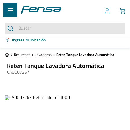
Buscar
Términos más buscados
Ingresa tu ubicación
1
.
cocina 5 platos
Repuestos
Lavadoras
Reten Tanque Lavadora Automática
2
.
cocina 4 platos
Reten Tanque Lavadora Automática
3
.
bottom freezer
CA0007267
4
.
refrigerador no frost
5
.
secadora