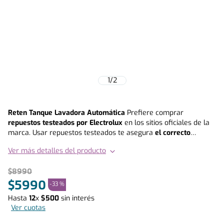
1
/
2
Reten Tanque Lavadora Automática
Prefiere comprar
repuestos testeados por Electrolux
en los sitios oficiales de la
marca. Usar repuestos testeados te asegura
el correcto
funcionamiento de tu equipo y extiende la vida útil del mismo
,
Ver más detalles del producto
en otras palabras, prefiere siempre invertir en calidad y
durabilidad.
$
8990
Compatibilidad: Infinity 10 Bw | Infinity 10 S W | Infinity 11 B W |
$
5990
-
33 %
Infinity 11 S W | Infinity 10 Bwg | Infinity 10 Swg | Infinity 11 Bwg |
Hasta
12
x
$
500
sin interés
Infinity 11 Swg | Infinity 12 Bwg | Infinity 12 Swg | Infinity 14 Bwg |
Ver cuotas
Infinity 14 Swg | Infinity 15 Bwg | Infinity 15 Swg | Evoluzione 9 Bx
| Evoluzione 9 Sx | Evoluzione 10 Bx | Evoluzione 11 Bx |