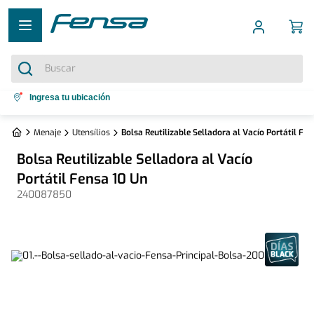
Buscar
Términos más buscados
Ingresa tu ubicación
1
.
cocina 5 platos
Menaje
Utensílios
Bolsa Reutilizable Selladora al Vacío Portátil Fen
2
.
cocina 4 platos
Bolsa Reutilizable Selladora al Vacío
3
.
bottom freezer
Portátil Fensa 10 Un
240087850
4
.
refrigerador no frost
5
.
secadora