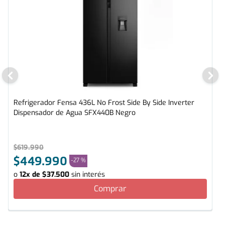
Refrigerador Fensa 436L No Frost Side By Side Inverter
Dispensador de Agua SFX440B Negro
$
619
.
990
$
449
.
990
-
27 %
o
12
x de
$
37
.
500
sin interés
Comprar