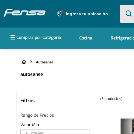
¿Qué e
Ingresa tu ubicación
Términos más buscados
Comprar por Categoría
Cocina
Refrigeraci
1
.
cocina 5 platos
2
.
cocina 4 platos
Autosense
3
.
refrigerador no frost
autosense
4
.
bottom freezer
3
productos
5
.
Filtros
secadora
Rango de Precios
$