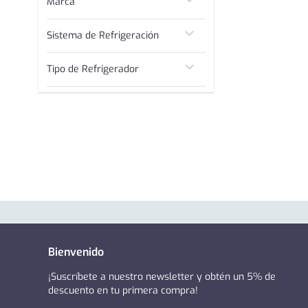
Marca
Fensa
Sistema de Refrigeración
No Frost
Tipo de Refrigerador
Side By Side
Bienvenido
¡Suscríbete a nuestro newsletter y obtén un 5% de
descuento en tu primera compra!