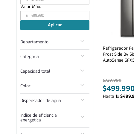
$
Aplicar
Departamento
Refrigerador F
Línea Blanca
Frost Side By Si
Categoría
Lavado
AutoSense SFX5
Lavadora secadora
Refrigerador
Capacidad total
Lavadora secadora
$
729
.
990
Entre 400 y 500 L
Color
$
499
.
99
Mas de 500 L
Hasta
1
x
$
499
.
Inox
Dispensador de agua
Blanco
No
Indice de eficiencia
energética
C