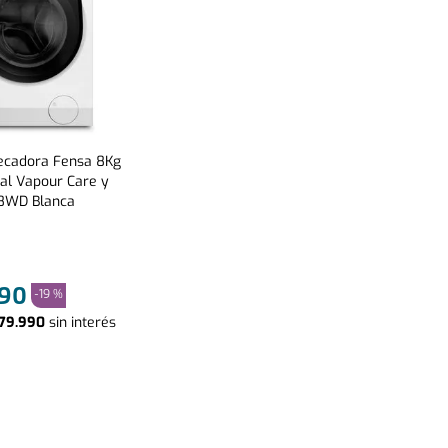
ecadora Fensa 8Kg
al Vapour Care y
8WD Blanca
90
-
19 %
79
.
990
sin interés