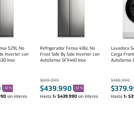
ensa 529L No
Refrigerador Fensa 436L No
Lavadora S
de Inverter con
Frost Side By Side Inverter con
Carga Front
30 Inox
AutoSense SFX440 Inox
AutoSense 
$
649
.
990
$
469
.
990
0
$
439
.
990
$
379
.
9
-
32 %
-
32 %
990
sin interés
Hasta
1
x
$
439
.
990
sin interés
Hasta
1
x
$
3