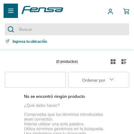
Buscar
Términos más buscados
Ingresa tu ubicación
1
.
cocina 5 platos
0
productos
2
.
cocina 4 platos
3
.
bottom freezer
Ordenar por
4
.
refrigerador no frost
5
.
secadora
No se encontró ningún producto
¿Qué debo hacer?
Comprueba que los términos introducidos
sean correctos.
Intenta utilizar una sola palabra.
Utiliza términos genéricos en la búsqueda.
Usa sinónimos para tu búsqueda.