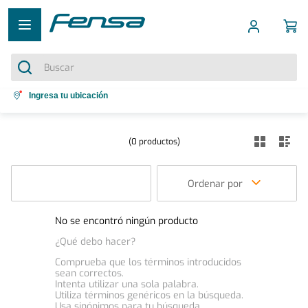
Buscar
Términos más buscados
Ingresa tu ubicación
1
.
cocina 5 platos
0
productos
2
.
cocina 4 platos
3
.
bottom freezer
Ordenar por
4
.
refrigerador no frost
5
.
secadora
No se encontró ningún producto
¿Qué debo hacer?
Comprueba que los términos introducidos
sean correctos.
Intenta utilizar una sola palabra.
Utiliza términos genéricos en la búsqueda.
Usa sinónimos para tu búsqueda.