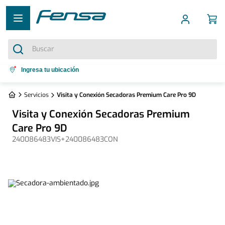
Buscar
Términos más buscados
Ingresa tu ubicación
1
.
cocina 5 platos
Servicios
Visita y Conexión Secadoras Premium Care Pro 9D
2
.
cocina 4 platos
Visita y Conexión Secadoras Premium
3
.
bottom freezer
Care Pro 9D
240086483VIS+240086483CON
4
.
refrigerador no frost
5
.
secadora