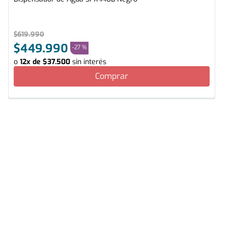
$
619
.
990
$
449
.
990
-
27 %
o
12
x de
$
37
.
500
sin interés
Comprar