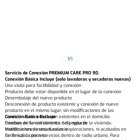
1
/
1
Servicio de Conexión PREMIUM CARE PRO 9D.
Conexión Básica Incluye (solo lavadoras y secadoras nuevas)
Una visita para factibilidad y conexión
Producto debe estar disponible en el lugar de la conexión
Desembalaje del nuevo producto
Desconexión de producto existente y conexión de nuevo
producto en el mismo lugar, sin modificaciones de las
condiciones de instalación existentes en el domicilio
Conexión Básica Excluye
Pruebas de funcionamiento del producto
Cambios en la red eléctrica o de agua de la vivienda.
Instrucciones de uso al usuario
Modificaciones estructurales, exploraciones, ni acabados en
Tarifa válida para servicios dentro de radio urbano. Para
cerámica o concreto.