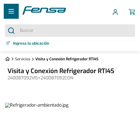
Buscar
Términos más buscados
Ingresa tu ubicación
1
.
cocina 5 platos
Servicios
Visita y Conexión Refrigerador RTI4S
2
.
cocina 4 platos
Visita y Conexión Refrigerador RTI4S
3
.
bottom freezer
240087092VIS+240087092CON
4
.
refrigerador no frost
5
.
secadora