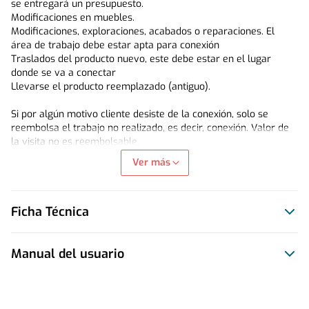
se entregará un presupuesto.
Modificaciones en muebles.
Modificaciones, exploraciones, acabados o reparaciones. El 
área de trabajo debe estar apta para conexión
Traslados del producto nuevo, este debe estar en el lugar 
donde se va a conectar
Llevarse el producto reemplazado (antiguo).
Si por algún motivo cliente desiste de la conexión, solo se 
reembolsa el trabajo no realizado, es decir, conexión. Valor de 
la visita no es reembolsable.
Ver más
Garantía Conexión será de 30 días corridos, se excluyen de la 
garantía daños al producto, mal uso, intervención, uso distinto 
al definido por el fabricante.
Ficha Técnica
Manual del usuario