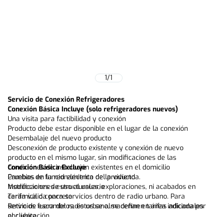
1
/
1
Servicio de Conexión Refrigeradores
Conexión Básica Incluye (solo refrigeradores nuevos)
Una visita para factibilidad y conexión
Producto debe estar disponible en el lugar de la conexión
Desembalaje del nuevo producto
Desconexión de producto existente y conexión de nuevo
producto en el mismo lugar, sin modificaciones de las
condiciones de instalación existentes en el domicilio
Conexión Básica Excluye
Pruebas de funcionamiento del producto
Cambios en la red eléctrica de la vivienda.
Instrucciones de uso al usuario
Modificaciones estructurales, exploraciones, ni acabados en
Tarifa válida para servicios dentro de radio urbano. Para
cerámica o concreto.
servicios fuera del radio urbano, se definen tarifas adicionales
Retiro de escombros, estos se almacenan en área indicada por
por ubicación.
el cliente.