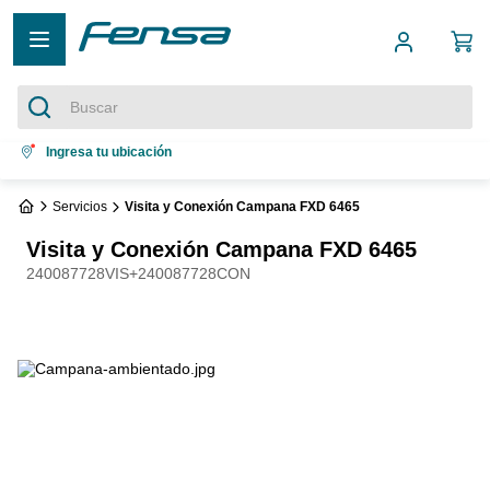
Buscar
Términos más buscados
Ingresa tu ubicación
1
.
cocina 5 platos
Servicios
Visita y Conexión Campana FXD 6465
2
.
cocina 4 platos
Visita y Conexión Campana FXD 6465
3
.
bottom freezer
240087728VIS+240087728CON
4
.
refrigerador no frost
5
.
secadora