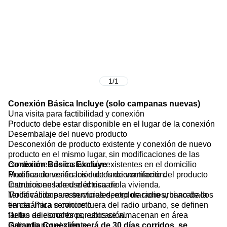
1
/
1
Conexión Básica Incluye (solo campanas nuevas)
Una visita para factibilidad y conexión
Producto debe estar disponible en el lugar de la conexión
Desembalaje del nuevo producto
Desconexión de producto existente y conexión de nuevo
producto en el mismo lugar, sin modificaciones de las
condiciones de instalación existentes en el domicilio
Conexión Básica Excluye
Pruebas de verificación de funcionamiento del producto
Modificaciones en los ductos de ventilación.
Instrucciones de uso al usuario
Cambios en la red eléctrica de la vivienda.
Tarifa válida para servicios dentro de radio urbano de la
Modificaciones estructurales, exploraciones, ni acabados
tienda. Para servicios fuera del radio urbano, se definen
en cerámica o concreto.
tarifas adicionales por ubicación.
Retiro de escombros, estos se almacenan en área
indicada por el cliente.
Garantia Conexión será de 30 días corridos, se