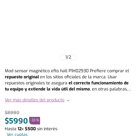
1
/
2
Mod sensor magnético efto hall P1H02930 Prefiere comprar el
repuesto original
en los sitios oficiales de la marca. Usar
repuestos originales te asegura
el correcto funcionamiento de
tu equipo y extiende la vida útil del mismo
, en otras palabras,
prefiere siempre invertir en calidad y durabilidad. Este repuesto
Ver más detalles del producto
es compatible con los siguientes modelos : • FORZA TFM10 GL •
FORZA TFM 10 GN • FORZA TFE 11 GL • FORZA TFE 11 GN • FORZA
$
8990
TFM 13 GL • FORZA TFM 13 GN • FORZA TFM 10 ECO GL • FORZA
TFM 10 ECO GN • FORZA TFM 13 ECO GL • FORZA TFM 13 ECO GN
$
5990
-
33 %
Hasta
12
x
$
500
sin interés
Ver cuotas