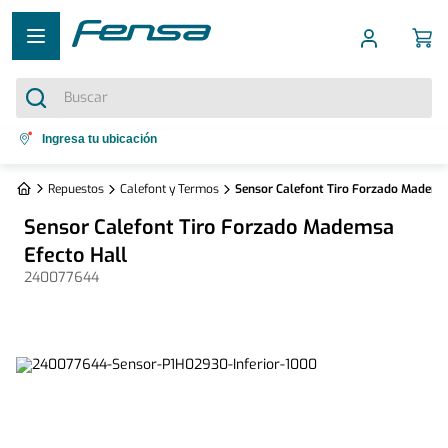
Buscar
Términos más buscados
Ingresa tu ubicación
1
.
cocina 5 platos
Repuestos
Calefont y Termos
Sensor Calefont Tiro Forzado Madems
2
.
cocina 4 platos
Sensor Calefont Tiro Forzado Mademsa
3
.
bottom freezer
Efecto Hall
240077644
4
.
refrigerador no frost
5
.
secadora