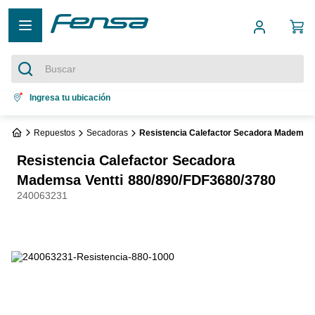
Buscar
Términos más buscados
Ingresa tu ubicación
1
.
cocina 5 platos
Repuestos
Secadoras
Resistencia Calefactor Secadora Mademsa 
2
.
cocina 4 platos
Resistencia Calefactor Secadora
3
.
refrigerador no frost
Mademsa Ventti 880/890/FDF3680/3780
240063231
4
.
bottom freezer
5
.
secadora