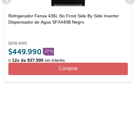
Refrigerador Fensa 436L No Frost Side By Side Inverter
Dispensador de Agua SFX440B Negro
$
619
.
990
$
449
.
990
-
27 %
o
12
x de
$
37
.
500
sin interés
Comprar