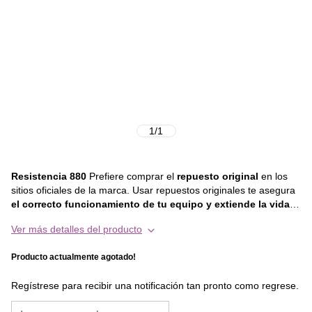
1
/
1
Resistencia 880
Prefiere comprar el
repuesto original
en los
sitios oficiales de la marca. Usar repuestos originales te asegura
el correcto funcionamiento de tu equipo y extiende la vida
útil del mismo
, en otras palabras, prefiere siempre invertir en
Ver más detalles del producto
calidad y durabilidad. Este repuesto es compatible con los
siguientes modelos : • VENTTI 880 • VENTTI 880 PLUS • VENTTI
Producto actualmente agotado!
890 • FDF 3680 • FDF 3780
Regístrese para recibir una notificación tan pronto como regrese.