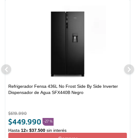
Refrigerador Fensa 436L No Frost Side By Side Inverter
Dispensador de Agua SFX440B Negro
$
619
.
990
$
449
.
990
-
27 %
Hasta
12
x
$
37
.
500
sin interés