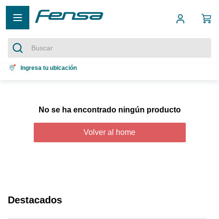
Buscar
Términos más buscados
Ingresa tu ubicación
1
.
cocina 5 platos
2
.
cocina 4 platos
No se ha encontrado ningún producto
3
.
bottom freezer
Volver al home
4
.
refrigerador no frost
5
.
secadora
Destacados