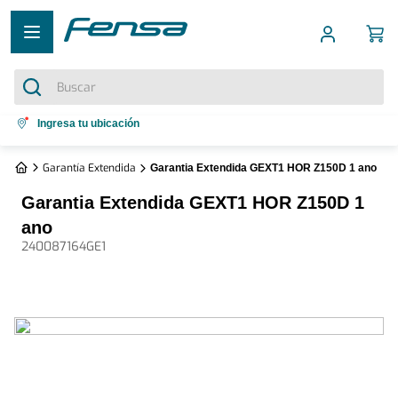
Buscar
Términos más buscados
Ingresa tu ubicación
1
.
cocina 5 platos
Garantía Extendida
Garantia Extendida GEXT1 HOR Z150D 1 ano
2
.
cocina 4 platos
Garantia Extendida GEXT1 HOR Z150D 1
3
.
bottom freezer
ano
240087164GE1
4
.
refrigerador no frost
5
.
secadora