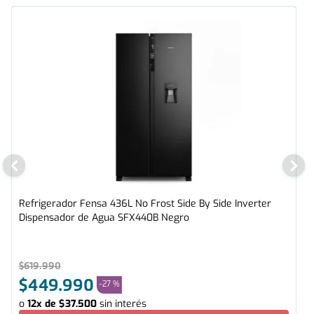
Refrigerador Fensa 436L No Frost Side By Side Inverter
Dispensador de Agua SFX440B Negro
$
619
.
990
$
449
.
990
-
27 %
o
12
x de
$
37
.
500
sin interés