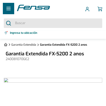
Buscar
Términos más buscados
Ingresa tu ubicación
1
.
cocina 5 platos
Garantía Extendida
Garantia Extendida FX-5200 2 anos
2
.
cocina 4 platos
Garantia Extendida FX-5200 2 anos
3
.
bottom freezer
240081070GE2
4
.
refrigerador no frost
5
.
secadora