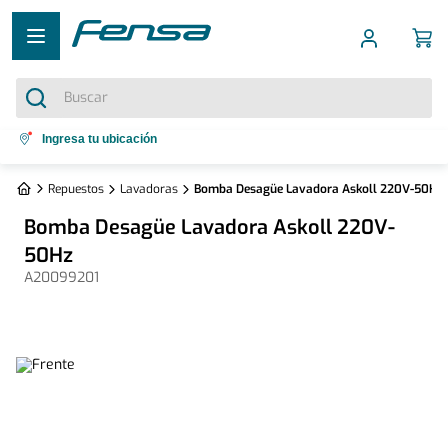
Buscar
Términos más buscados
Ingresa tu ubicación
1
.
cocina 5 platos
Repuestos
Lavadoras
Bomba Desagüe Lavadora Askoll 220V-50Hz
2
.
cocina 4 platos
Bomba Desagüe Lavadora Askoll 220V-
3
.
bottom freezer
50Hz
A20099201
4
.
refrigerador no frost
5
.
secadora