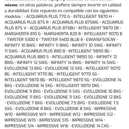
14 SZ • IMPRESSIVE 15 WZ • IMPRESSIVE 16 SZ • IMPRESSIVE 18
, en otras palabras, prefiere siempre invertir en calidad 
mismo
SZ • ELEGANT 16 X • ELEGANT 18 X • ELEGANT 21 X • TWISTER
y durabilidad. Este repuesto es compatible con los siguientes 
5300-BLUE-M • PREMIUM CARE PRO 16X • PREMIUM CARE PRO
modelos : • ACQUARIUS PLUS 770 G • INTELLIGENT 9870 H • 
18X • PREMIUM CARE 14 SZ • PREMIUM CARE 16 SZ • PREMIUM
ACQUARIUS PLUS 875 R • ACQUARIUS PLUS 875MG • ACQUARIUS 
CARE 18 SZ • MADEMSA 14 BZG • MADEMSA 16 BZG • MADEMSA
PLUS 875 V • ACQUARIUS PLUS 875BU • INTELLIGENT 9870 DK • 
16 SZG • MADEMSA 18 BZG • MADEMSA 18 SZG • P. CARE PRO 18
MARGHERITA 810 G • MARGHERITA 820 B • INTELLIGENT 9070 B 
BLACK • FL-2RMB • FLMB-3 • FMLV-I-2 • FMLV I-4 • FLS-5300 •
• TWISTER 5300 II • TWISTER 5400 BLUE-II • EWIA16F5OEJW • 
MLAV-6000 • FLAV-8600 • FLAV-8700 INOX • MLAV-6500 I •
INFINITY 10 BWG • INFINITY 11 BWG • INFINITY 10 SWG • INFINITY 
FLS-5400 • ACQUARIUS 6001 • ACQUARIUS 6501 • FLAV-8800
11 SWG • ACQUARIUS PLUS 880 B • INTELLIGENT 9890 BG • 
PLATINUM • MARGHERITA-6 S/F • PRACTICA 8000 S/F • PRACTICA
ACQUARIUS PLUS 880 S • INTELLIGENT 9890 SG • INFINITY 12 
8000-B S/F • MARGHERITA 6.5 INOX • PRACTICA 8100 INOX •
BWG • INFINITY 12 SWG • INFINITY 14 BWG • INFINITY 14 SWG • 
TWISTER 5400 BLUE • TWISTER 5300 BLUE • ACQUARIUS 6505
EVOLUZIONE 13 BXG • EVOLUZIONE 13 SXG • INTELLIGENT 9070 
INOX • ACQUARIUS 6005 CD • FLA 8750 INOX CD • COMPUTER
BG • INTELLIGENT 9770 BG • INTELLIGENT 9770 SG • 
8050 P S/F • COMPUTER 8150 I S/F • FLAV 8650 AP CD •
INTELLIGENT 9870 BG • INTELLIGENT 9870 SG • EVOLUZIONE 14 
INTELLIGENT 8805 PLA • INTELLIGENT 8850 LCD • ACQUARIUS
BXG • EVOLUZIONE 14 SXG • INTELLIGENT 9870 DKG • 
6705 INOX • MARGHERITA 6.5 IN.-1 • INTELLIGENT 8770 XL •
EVOLUZIONE 9 BXG • EVOLUZIONE 9 SXG • EVOLUZIONE 10 BXG • 
ACQUARIUS 7500 INOX • COMPUTER 8170 INOX • MARGHERITA 7
EVOLUZIONE 11 BXG • EVOLUZIONE 11 SXG • EVOLUZIONE 12 BXG 
INOX • INTELLIGENT 8870 LCD • ACQUARIUS 7800 INOX • FLMB-
• EVOLUZIONE 7 BXG • EVOLUZIONE 7.5 BXG • EVOLUZIONE 7.5 
3D • FLMB • FL-2MB • MLM-4B • ACQUARIUS PLUS 870 •
SXG • EVOLUZIONE 8 BXG • EVOLUZIONE 8 SXG • IMPRESSIVE 
ACQUARIUS PLUS 860 • MARGHERITA PLUS 810 • MARGHERITA
W10 • IMPRESSIVE W11 • IMPRESSIVE W12 • IMPRESSIVE S12 • 
PLUS 800 • INTELLIGENT PRO 9850 • INTELLIGENT PRO 9750 •
IMPRESSIVE W15 • IMPRESSIVE S15 • IMPRESSIVE W14 • 
COMPUTER PRO 9250 • COMPUTER PRO 9050 • INTELLIGENT
IMPRESSIVE S14 • IMPRESSIVE W16 • EVOLUZIONE 14 CXG • 
PRO9850S • INTELLIGENT PRO9750G • COMPUTER PRO 9250 S •