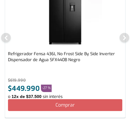
Refrigerador Fensa 436L No Frost Side By Side Inverter
Dispensador de Agua SFX440B Negro
$
619
.
990
$
449
.
990
-
27 %
o
sin interés
12
x de
$
37
.
500
Comprar