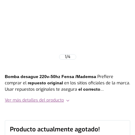
1
/
4
Prefiere
Bomba desague 220v-50hz Fensa /Mademsa
comprar el
en los sitios oficiales de la marca.
repuesto original
Usar repuestos originales te asegura
el correcto
funcionamiento de tu equipo y extiende la vida útil del
Ver más detalles del producto
, en otras palabras, prefiere siempre invertir en calidad
mismo
y durabilidad. Este repuesto es compatible con los siguientes
modelos : • ACQUARIUS PLUS 770 G • INTELLIGENT 9870 H •
ACQUARIUS PLUS 875 R • ACQUARIUS PLUS 875MG • ACQUARIUS
PLUS 875 V • ACQUARIUS PLUS 875BU • INTELLIGENT 9870 DK •
Producto actualmente agotado!
MARGHERITA 810 G • MARGHERITA 820 B • INTELLIGENT 9070 B •