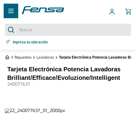
Buscar
Términos más buscados
Ingresa tu ubicación
1
.
cocina 5 platos
Repuestos
Lavadoras
Tarjeta Electrónica Potencia Lavadoras Brilli
2
.
cocina 4 platos
Tarjeta Electrónica Potencia Lavadoras
3
.
bottom freezer
Brilliant/Efficace/Evoluzione/Intelligent
240077637
4
.
refrigerador no frost
5
.
secadora