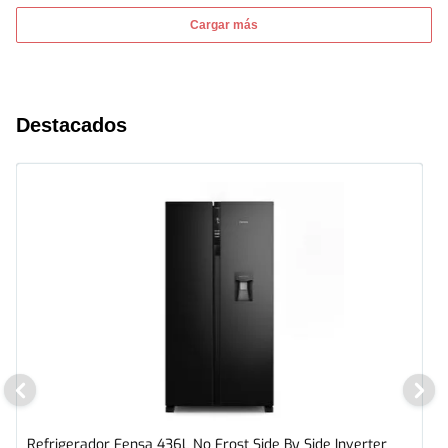
Cargar más
Destacados
Refrigerador Fensa 436L No Frost Side By Side Inverter