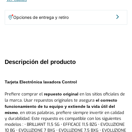
EVOLUZIONE 8.5 BXG • EVOLUZIONE 8.5 SXG • INTELLIGENT
9070 B • INTELLIGENT 9070 BG • INTELLIGENT 9765 G •
INTELLIGENT 9770 B • INTELLIGENT 9770 BG • INTELLIGENT 9770
Opciones de entrega y retiro
S • INTELLIGENT 9770 SG • INTELLIGENT 9870 B • INTELLIGENT
9870 BG • INTELLIGENT 9870 DK • INTELLIGENT 9870 DKG •
INTELLIGENT 9870 H • INTELLIGENT 9870 INO • INTELLIGENT
9870 SG • INTELLIGENT 9890 BG • INTELLIGENT 9890 SG •
INTELLIGENT U9870S • INTELLIGENT ULTRA 10
Descripción del producto
Tarjeta Electrónica lavadora Control
Prefiere comprar el 
 en los sitios oficiales de 
repuesto original
la marca. Usar repuestos originales te asegura 
el correcto 
funcionamiento de tu equipo y extiende la vida útil del 
, en otras palabras, prefiere siempre invertir en calidad 
mismo
y durabilidad. Este repuesto es compatible con los siguientes 
modelos : • BRILLIANT 11,5 SG • EFFICACE 11,5 BZG • EVOLUZIONE 
10 BG • EVOLUZIONE 7 BXG • EVOLUZIONE 7.5 BXG • EVOLUZIONE 