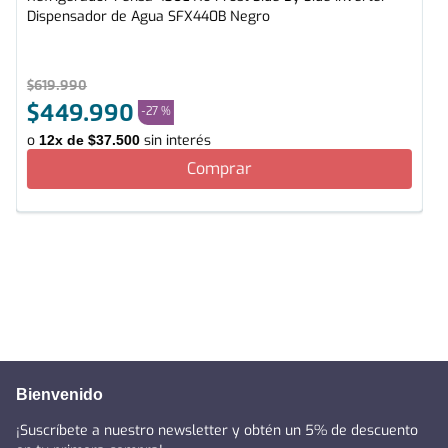
Dispensador de Agua SFX440B Negro
$
619
.
990
$
449
.
990
-
27 %
o
sin interés
12
x de
$
37
.
500
Comprar
Bienvenido
¡Suscríbete a nuestro newsletter y obtén un 5% de descuento