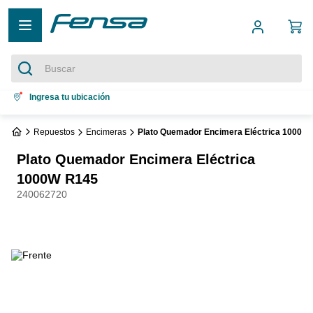
Buscar
Términos más buscados
Ingresa tu ubicación
1
.
cocina 5 platos
Repuestos
Encimeras
Plato Quemador Encimera Eléctrica 1000W
2
.
cocina 4 platos
Plato Quemador Encimera Eléctrica
3
.
bottom freezer
1000W R145
240062720
4
.
refrigerador no frost
5
.
secadora