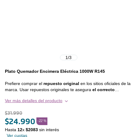
1
/
3
Plato Quemador Encimera Eléctrica 1000W R145
Prefiere comprar el
repuesto original
en los sitios oficiales de la
marca. Usar repuestos originales te asegura
el correcto
funcionamiento de tu equipo y extiende la vida útil del
Ver más detalles del producto
mismo
, en otras palabras, prefiere siempre invertir en calidad y
durabilidad. Este repuesto es compatible con los siguientes
$
31
.
990
modelos : • FEE 2E • MEE- 2E
$
24
.
990
-
22 %
Hasta
12
x
$
2083
sin interés
Ver cuotas