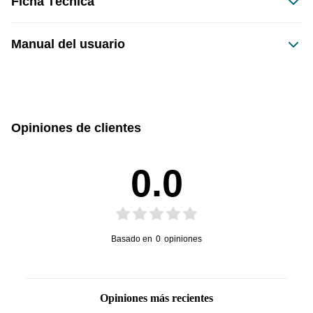
Ficha Técnica
Dimensiones del producto:
Manual del usuario
sin caja
con caja
Este producto no tiene manual registrado
50
160
Opiniones de clientes
Alto
Ancho
0.0
-
160
Peso
Profundidad
Basado en
0
opiniones
Opiniones más recientes