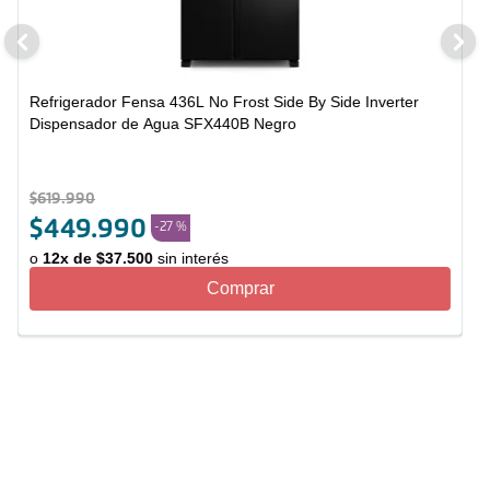
Refrigerador Fensa 436L No Frost Side By Side Inverter
Dispensador de Agua SFX440B Negro
$
619
.
990
$
449
.
990
-
27 %
o
12
x de
$
37
.
500
sin interés
Comprar