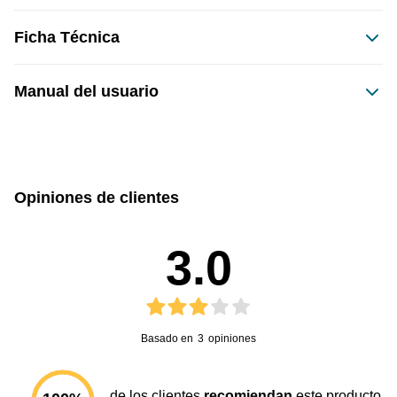
Ficha Técnica
Dimensiones del producto:
Manual del usuario
sin caja
con caja
Este producto no tiene manual registrado
4
7
Opiniones de clientes
Alto
Ancho
3.0
0.326
35
Peso
Profundidad
Basado en
3
opiniones
de los clientes
recomiendan
este producto