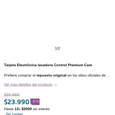
1
/
2
Tarjeta Electrónica lavadora Control Premium Care
Prefiere comprar el
repuesto original
en los sitios oficiales de la
marca. Usar repuestos originales te asegura
el correcto
Ver más detalles del producto
funcionamiento de tu equipo y extiende la vida útil del
mismo
, en otras palabras, prefiere siempre invertir en calidad y
$
35
.
990
durabilidad. Este repuesto es compatible con los siguientes
modelos: • PREMIUM CARE 14 SZ • PREMIUM CARE 16 SZ •
$
23
.
990
-
33 %
PREMIUM CARE 18 SZ • PREMIUM CARE 20 SZ
Hasta
12
x
$
2000
sin interés
Ver cuotas