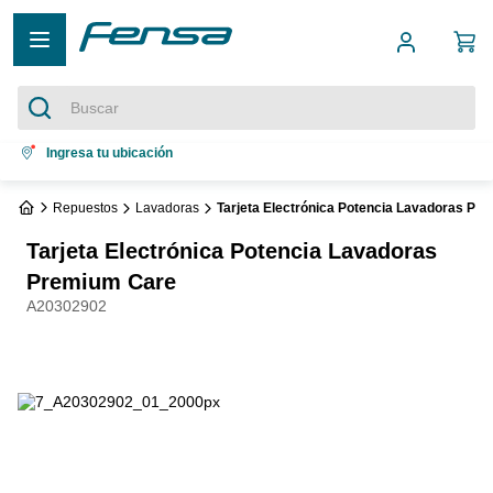
Buscar
Términos más buscados
Ingresa tu ubicación
1
.
cocina 5 platos
Repuestos
Lavadoras
Tarjeta Electrónica Potencia Lavadoras Pr
2
.
cocina 4 platos
Tarjeta Electrónica Potencia Lavadoras
3
.
bottom freezer
Premium Care
A20302902
4
.
refrigerador no frost
5
.
secadora