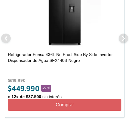
Refrigerador Fensa 436L No Frost Side By Side Inverter
Dispensador de Agua SFX440B Negro
$
619
.
990
$
449
.
990
-
27 %
o
12
x de
$
37
.
500
sin interés
Comprar