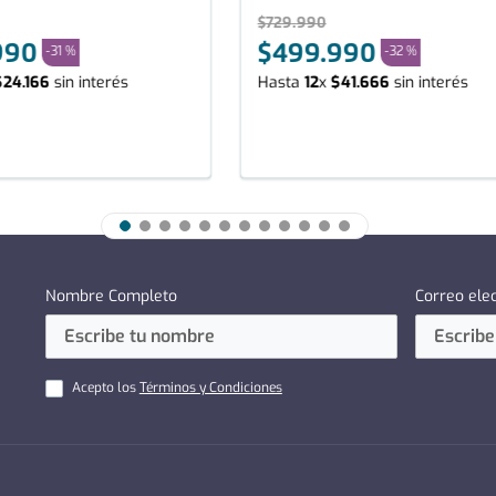
$
729
.
990
990
$
499
.
990
-
31 %
-
32 %
$
24
.
166
sin interés
Hasta
12
x
$
41
.
666
sin interés
Nombre Completo
Correo ele
Acepto los
Términos y Condiciones