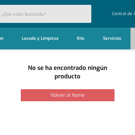
stás buscando?
Central de 
ón
Lavado y Limpieza
Kits
Servicios
No se ha encontrado ningún
producto
Volver al home