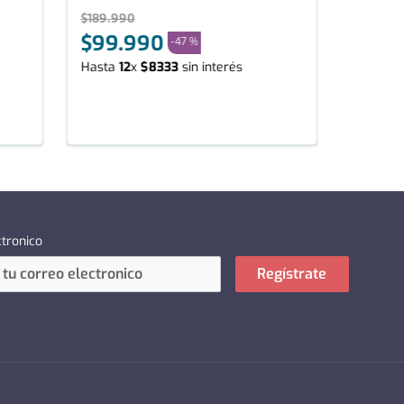
$
189
.
990
$
99
.
990
-
47 %
Hasta
12
x
$
8333
sin interés
ctronico
Regístrate