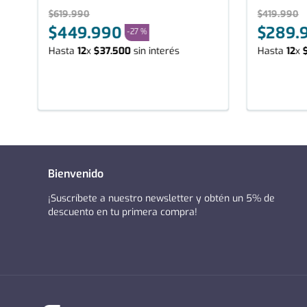
$
619
.
990
$
419
.
990
$
449
.
990
$
289
.
-
27 %
Hasta
12
x
$
37
.
500
sin interés
Hasta
12
x
Bienvenido
¡Suscríbete a nuestro newsletter y obtén un 5% de
descuento en tu primera compra!