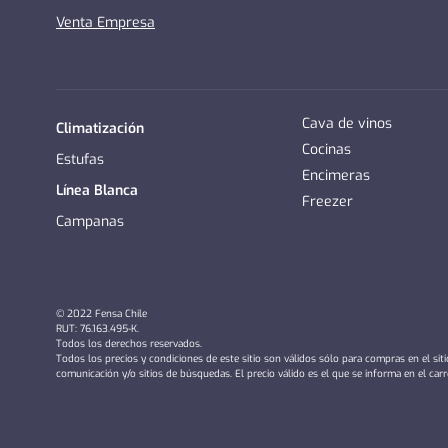
Venta Empresa
Cava de vinos
Climatización
Cocinas
Estufas
Encimeras
Línea Blanca
Freezer
Campanas
© 2022 Fensa Chile
RUT: 76.163.495-K.
Todos los derechos reservados.
Todos los precios y condiciones de este sitio son válidos sólo para compras en el sit
comunicación y/o sitios de búsquedas. El precio válido es el que se informa en el car