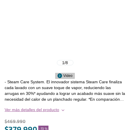
1
/
8
Video
- Steam Care System. El innovador sistema Steam Care finaliza
cada lavado con un suave toque de vapor, reduciendo las
arrugas en 30%* ayudando a lograr un acabado más suave sin la
necesidad del calor de un planchado regular. *En comparación
con la misma máquina sin Sistema Steam Care. - AutoSense +
Ver más detalles del producto
SensiCare System. El sistema Sensi Care ajusta
automáticamente las configuraciones de tu lavadora-secadora
$
469
.
990
Fensa Perfect Care 8WD al tamaño de la carga, durante el
primer minuto de lavado, reduciendo así el tiempo, el agua y la
$
379
.
990
-
19 %