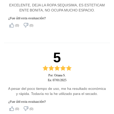
EXCELENTE, DEJA LA ROPA SEQUISIMA, ES ESTETICAM
856903988
ENTE BONITA, NO OCUPA MUCHO ESPACIO.
¿Fue útil esta evaluación?
(0)
(0)
5
Por: Oriana S.
En: 07/01/2025
A pesar del poco tiempo de uso, me ha resultado económica
y rápida. Todavía no la he utilizado para el secado.
¿Fue útil esta evaluación?
(0)
(0)