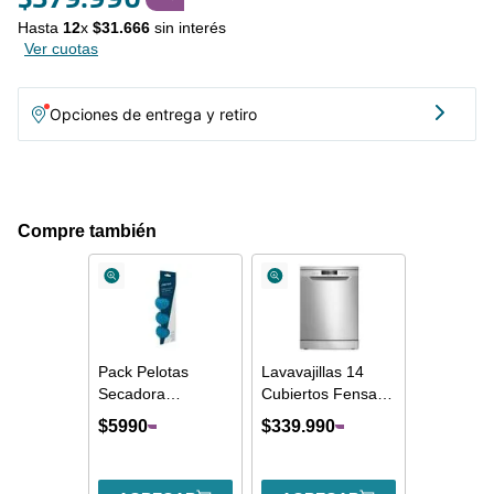
energía del programa. Es un sistema de alta precisión que
Hasta
12
x
$
31
.
666
sin interés
optimiza el ciclo de acuerdo al tipo de tela, detectando el peso y
Ver cuotas
el nivel de absorción de agua de la misma. - Time Efficient
Programs. Toma el control de tu tiempo. La lavadora-secadora
Perfect Care 8WD de Fensa incluye un ciclo de lavado "Rápido
Opciones de entrega y retiro
15 minutos" que es uno de los ciclos más rápidos del mercado,
ofreciendo un lavado adecuado para carga pequeña de 1,5kg. El
"Diario 60 min", es bueno para cargas de 3,5kg, permitiendo
seleccionar libremente las temperaturas de lavado adaptándolo a
tus necesidades
Compre también
Pack Pelotas
Lavavajillas 14
Secadora
Cubiertos Fensa
Reutilizable
Experience
$
5990
$
339
.
990
Preservación
Programa
Tejidos Fensa 3 un
Económico y Panel
Digital 14SZ Inox