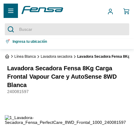
Buscar
Términos más buscados
Ingresa tu ubicación
1
.
cocina 5 platos
Línea Blanca
Lavadora secadora
Lavadora Secadora Fensa 8Kg Ca
2
.
cocina 4 platos
Lavadora Secadora Fensa 8Kg Carga
3
.
bottom freezer
Frontal Vapour Care y AutoSense 8WD
4
.
refrigerador no frost
Blanca
240081597
5
.
secadora