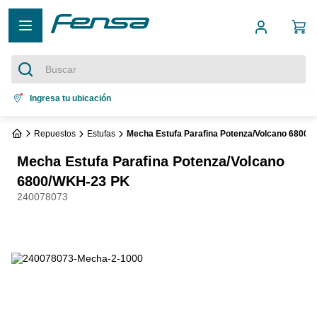
Buscar
Términos más buscados
Ingresa tu ubicación
1
.
cocina 5 platos
Repuestos
Estufas
Mecha Estufa Parafina Potenza/Volcano 6800
2
.
cocina 4 platos
Mecha Estufa Parafina Potenza/Volcano
3
.
bottom freezer
6800/WKH-23 PK
240078073
4
.
refrigerador no frost
5
.
secadora