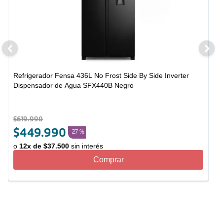
Refrigerador Fensa 436L No Frost Side By Side Inverter
Dispensador de Agua SFX440B Negro
$
619
.
990
$
449
.
990
-
27 %
o
12
x de
$
37
.
500
sin interés
Comprar