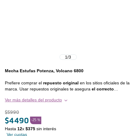
1
/
3
Mecha Estufas Potenza, Volcano 6800
Prefiere comprar el
repuesto original
en los sitios oficiales de la
marca. Usar repuestos originales te asegura
el correcto
funcionamiento de tu equipo y extiende la vida útil del
Ver más detalles del producto
mismo
, en otras palabras, prefiere siempre invertir en calidad y
durabilidad. Este repuesto es compatible con los siguientes
$
5990
modelos:
$
4490
-
25 %
• VOLCANO 6800
Hasta
12
x
$
375
sin interés
• POTENZA
Ver cuotas