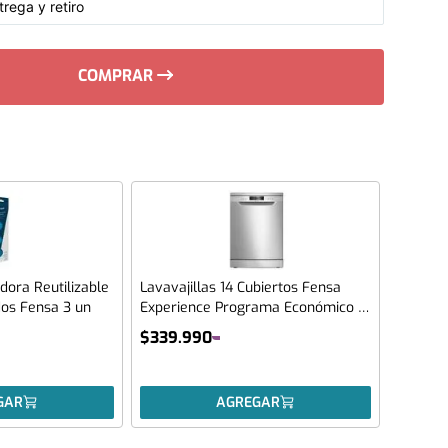
rega y retiro
COMPRAR
dora Reutilizable
Lavavajillas 14 Cubiertos Fensa
dos Fensa 3 un
Experience Programa Económico y
Panel Digital 14SZ Inox
$
339
.
990
GAR
AGREGAR