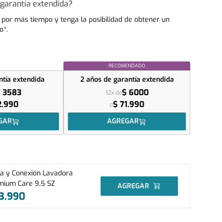
garantía extendida?
 por más tiempo y tenga la posibilidad de obtener un
o*.
RECOMENDADO
ntía extendida
2 años
de garantía extendida
 3583
$ 6000
12x de
2.990
$ 71.990
o
GAR
AGREGAR
ta y Conexión Lavadora
mium Care 9,5 SZ
AGREGAR
3
.
990