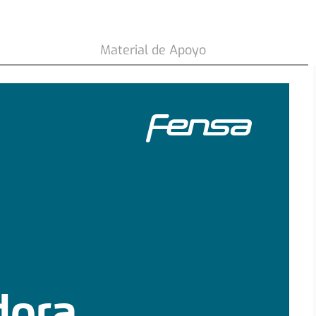
209
.
990
$
$
279
.
990
COMPRAR
-
25 %
Material de Apoyo