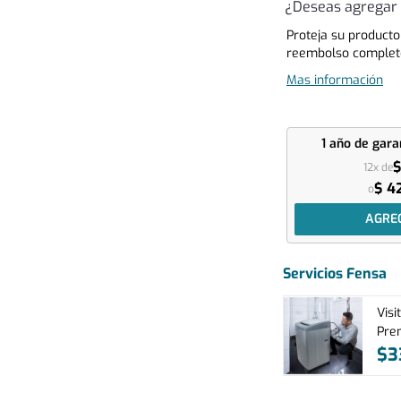
¿Deseas agregar 
Proteja su producto
reembolso complet
Mas información
1 año
de gara
$
12x de
$ 4
o
AGRE
Servicios Fensa
Visi
Pre
$
3