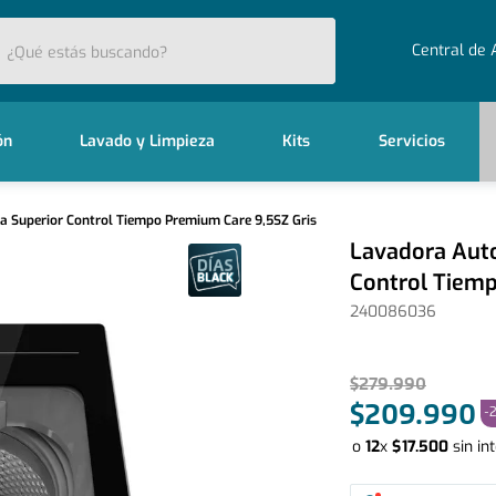
stás buscando?
Central de 
ón
Lavado y Limpieza
Kits
Servicios
 Superior Control Tiempo Premium Care 9,5SZ Gris
Lavadora Auto
Control Tiemp
240086036
$
279
.
990
$
209
.
990
-
o
12
x
$
17
.
500
sin in