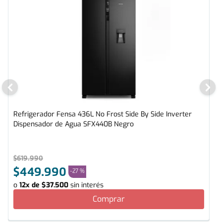
Refrigerador Fensa 436L No Frost Side By Side Inverter
Dispensador de Agua SFX440B Negro
$
619
.
990
$
449
.
990
-
27 %
o
12
x de
$
37
.
500
sin interés
Comprar