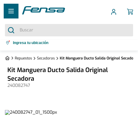
Buscar
Términos más buscados
Ingresa tu ubicación
1
.
cocina 5 platos
Repuestos
Secadoras
Kit Manguera Ducto Salida Original Secadora
2
.
cocina 4 platos
Kit Manguera Ducto Salida Original
3
.
bottom freezer
Secadora
240082747
4
.
refrigerador no frost
5
.
secadora