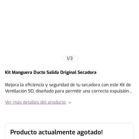
1
/
3
Kit Manguera Ducto Salida Original Secadora
Mejora la eficiencia y seguridad de tu secadora con este Kit de
Ventilación 9D, diseñado para permitir una correcta expulsión
del aire caliente y la humedad generada durante el ciclo de
Ver más detalles del producto
secado. Este set incluye todo lo necesario para realizar la
instalación del ducto de ventilación y asegurar un flujo de aire
adecuado hacia el exterior.
Es el repuesto ideal para restaurar la ventilación original,
reemplazar un ducto deteriorado o realizar una instalación
Producto actualmente agotado!
completa en secadoras de 9 y 7 kg.