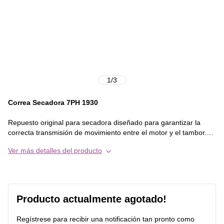
1
/
3
Correa Secadora 7PH 1930
Repuesto original para secadora diseñado para garantizar la
correcta transmisión de movimiento entre el motor y el tambor.
La correa 7PH 1930 asegura un giro estable y uniforme,
Ver más detalles del producto
permitiendo un secado eficiente y evitando deslizamientos o
interrupciones en el ciclo.
Características principales:
Producto actualmente agotado!
Compatibilidad:
Regístrese para recibir una notificación tan pronto como
Premium 9D