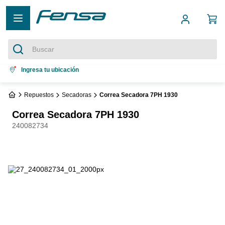
Buscar
Términos más buscados
Ingresa tu ubicación
1
.
cocina 5 platos
Repuestos
Secadoras
Correa Secadora 7PH 1930
2
.
cocina 4 platos
Correa Secadora 7PH 1930
3
.
bottom freezer
240082734
4
.
refrigerador no frost
5
.
secadora