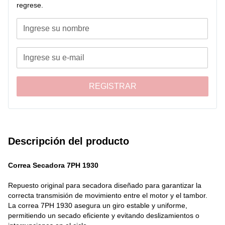
regrese.
Premium Care Pro 9D
Mademsa 7D BZG
Mademsa 9D BZG
Mademsa 9D SZG
- Función: Transmitir movimiento desde el motor hacia el tambor,
permitiendo su rotación durante el secado.
- Incluye: Correa tipo 7PH 1930 lista para instalación.
REGISTRAR
Beneficios:
- Rotación estable: Permite un giro uniforme del tambor,
optimizando el proceso de secado.
- Mayor durabilidad: Fabricada con materiales resistentes al calor
Descripción del producto
y desgaste continuo.
- Compatibilidad exacta: Diseño ajustado para los modelos
Correa Secadora 7PH 1930
indicados, garantizando instalación sin inconvenientes.
Mantenimiento sencillo: Ideal para restaurar el rendimiento
Repuesto original para secadora diseñado para garantizar la 
original del sistema de secado.
correcta transmisión de movimiento entre el motor y el tambor. 
La correa 7PH 1930 asegura un giro estable y uniforme, 
permitiendo un secado eficiente y evitando deslizamientos o 