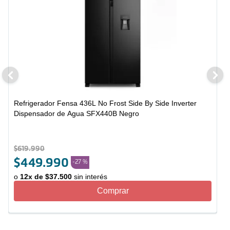
Refrigerador Fensa 436L No Frost Side By Side Inverter
Dispensador de Agua SFX440B Negro
$
619
.
990
$
449
.
990
-
27 %
o
12
x de
$
37
.
500
sin interés
Comprar