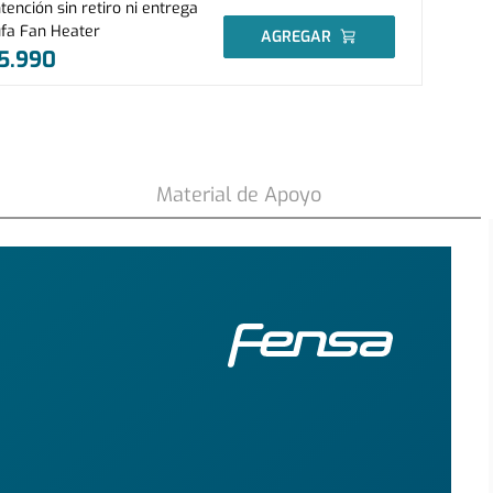
ención sin retiro ni entrega
ufa Fan Heater
AGREGAR
5
.
990
269
.
990
$
$
419
.
990
COMPRAR
-
36 %
Material de Apoyo