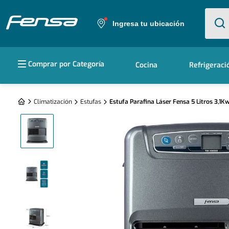
¿Qué e
Ingresa tu ubicación
Términos más buscados
Comprar por Categoría
Cocina
Refrigeraci
1
.
cocina 5 platos
2
.
cocina 4 platos
Climatización
Estufas
Estufa Parafina Láser Fensa 5 Litros 3,1K
3
.
bottom freezer
4
.
refrigerador no frost
5
.
secadora