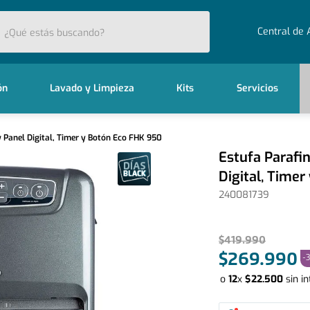
stás buscando?
Central de 
ón
Lavado y Limpieza
Kits
Servicios
w Panel Digital, Timer y Botón Eco FHK 950
Estufa Parafin
Digital, Time
240081739
$
419
.
990
$
269
.
990
-
o
12
x
$
22
.
500
sin in