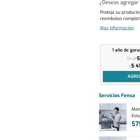
¿Deseas agregar 
Proteja su producto
reembolso complet
Mas información
1 año
de gara
$
12x de
$ 4
o
AGRE
Servicios Fensa
Mant
Est
$
7