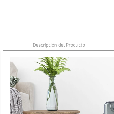
Estufa Parafina Láser Fensa 5 Litros 3,1
Botón Eco FHK 950
Descripción del Producto