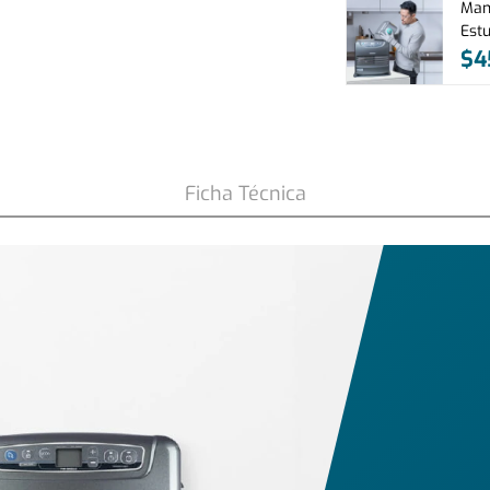
Mant
Est
$
4
Kw Panel Digital, Timer y
Ficha Técnica