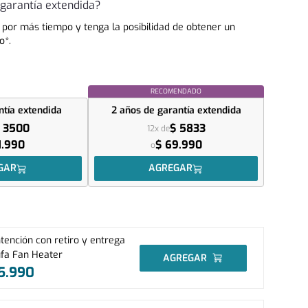
garantía extendida?
 por más tiempo y tenga la posibilidad de obtener un
o*.
RECOMENDADO
ntía extendida
2 años
de garantía extendida
 3500
$ 5833
12x de
1.990
$ 69.990
o
GAR
AGREGAR
ención con retiro y entrega
ufa Fan Heater
AGREGAR
5
.
990