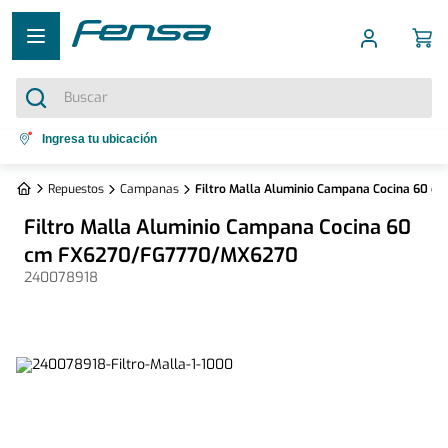
Buscar
Términos más buscados
Ingresa tu ubicación
1
.
cocina 5 platos
Repuestos
Campanas
Filtro Malla Aluminio Campana Cocina 60
2
.
cocina 4 platos
Filtro Malla Aluminio Campana Cocina 60
3
.
bottom freezer
cm FX6270/FG7770/MX6270
240078918
4
.
refrigerador no frost
5
.
secadora