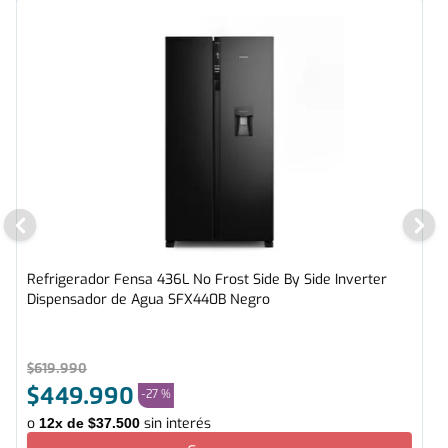
Refrigerador Fensa 436L No Frost Side By Side Inverter
Dispensador de Agua SFX440B Negro
$
619
.
990
$
449
.
990
-
27 %
o
sin interés
12
x de
$
37
.
500