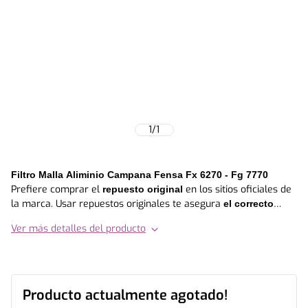
1
/
1
Filtro Malla Aliminio Campana Fensa Fx 6270 - Fg 7770
Prefiere comprar el
en los sitios oficiales de
repuesto original
la marca. Usar repuestos originales te asegura
el correcto
funcionamiento de tu equipo y extiende la vida útil del
Ver más detalles del producto
, en otras palabras, prefiere siempre invertir en calidad
mismo
y durabilidad. Este repuesto es compatible con los siguientes
modelos : • FX 6270 • MX 6270 • FG 7770
Producto actualmente agotado!