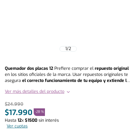
1
/
2
Quemador dos placas 12
Prefiere comprar el
repuesto original
en los sitios oficiales de la marca. Usar repuestos originales te
asegura
el correcto funcionamiento de tu equipo y extiende la
vida útil del mismo
, en otras palabras, prefiere siempre invertir
Ver más detalles del producto
en calidad y durabilidad. Este repuesto es compatible con los
siguientes modelos : • FEL-1408 • VITTALE 8 CP • VITTALE 7 CP •
$
24
.
990
FEL-1407 CP
$
17
.
990
-
28 %
Hasta
12
x
$
1500
sin interés
Ver cuotas