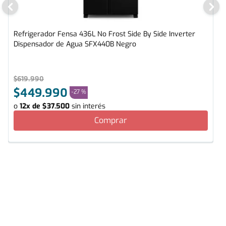
Refrigerador Fensa 436L No Frost Side By Side Inverter
Dispensador de Agua SFX440B Negro
$
619
.
990
$
449
.
990
-
27 %
o
12
x de
$
37
.
500
sin interés
Comprar