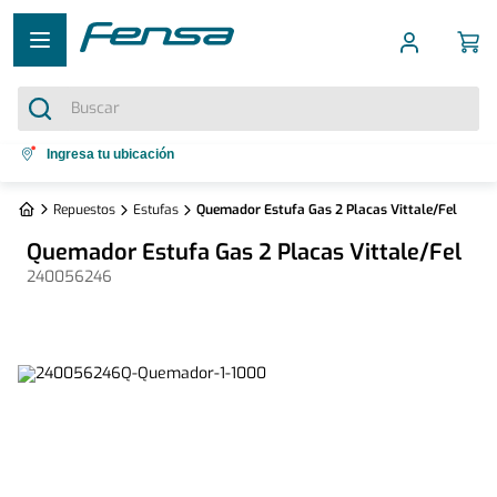
Buscar
Términos más buscados
Ingresa tu ubicación
1
.
cocina 5 platos
Repuestos
Estufas
Quemador Estufa Gas 2 Placas Vittale/Fel
2
.
cocina 4 platos
Quemador Estufa Gas 2 Placas Vittale/Fel
3
.
bottom freezer
240056246
4
.
refrigerador no frost
5
.
secadora