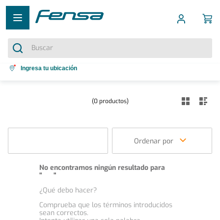
Buscar
Términos más buscados
Ingresa tu ubicación
1
.
cocina 5 platos
0
productos
2
.
cocina 4 platos
3
.
bottom freezer
4
.
refrigerador no frost
Ordenar por
5
.
secadora
No encontramos ningún resultado para
"
199
"
¿Qué debo hacer?
Comprueba que los términos introducidos
sean correctos.