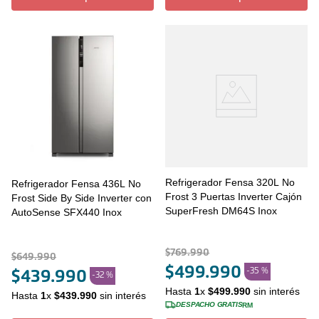
Refrigerador Fensa 320L No
Refrigerador Fensa 436L No
Frost 3 Puertas Inverter Cajón
Frost Side By Side Inverter con
SuperFresh DM64S Inox
AutoSense SFX440 Inox
$
769
.
990
$
649
.
990
$
499
.
990
-
35 %
$
439
.
990
-
32 %
Hasta
1
x
$
499
.
990
sin interés
Hasta
1
x
$
439
.
990
sin interés
DESPACHO GRATIS
RM