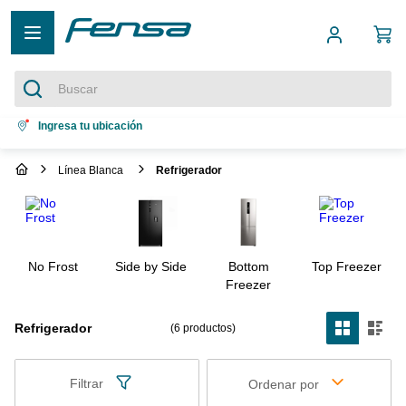
Buscar
Términos más buscados
Ingresa tu ubicación
1
.
cocina 5 platos
Línea Blanca
Refrigerador
2
.
cocina 4 platos
3
.
bottom freezer
4
.
refrigerador no frost
No Frost
Side by Side
Bottom
Top Freezer
5
.
secadora
Freezer
Refrigerador
6
productos
Filtrar
Ordenar por