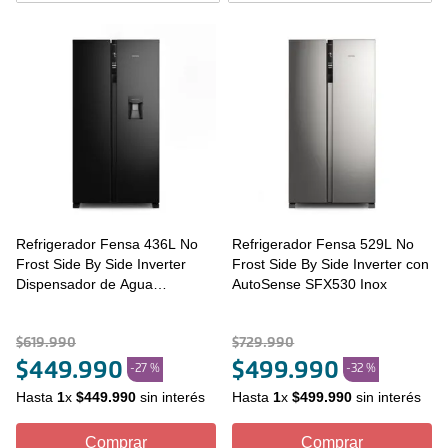
Refrigerador Fensa 436L No
Refrigerador Fensa 529L No
Frost Side By Side Inverter
Frost Side By Side Inverter con
Dispensador de Agua
AutoSense SFX530 Inox
SFX440B Negro
$
619
.
990
$
729
.
990
$
449
.
990
$
499
.
990
-
27 %
-
32 %
Hasta
1
x
$
449
.
990
sin interés
Hasta
1
x
$
499
.
990
sin interés
Comprar
Comprar