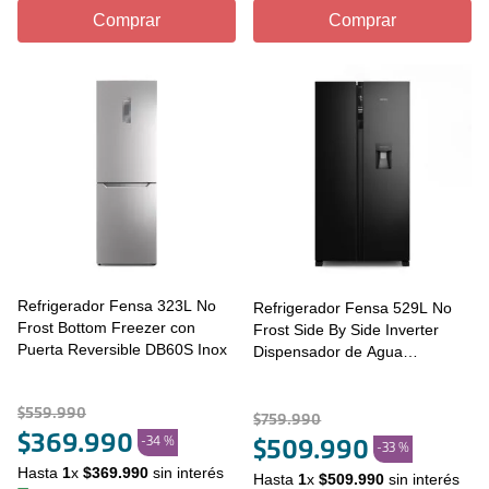
Comprar
Comprar
Refrigerador Fensa 323L No
Refrigerador Fensa 529L No
Frost Bottom Freezer con
Frost Side By Side Inverter
Puerta Reversible DB60S Inox
Dispensador de Agua
SFX530B Negro
$
559
.
990
$
759
.
990
$
369
.
990
-
34 %
$
509
.
990
-
33 %
Hasta
1
x
$
369
.
990
sin interés
Hasta
1
x
$
509
.
990
sin interés