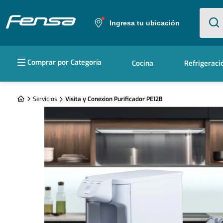
¿Qué e
Ingresa tu ubicación
Términos más buscados
Comprar por Categoría
Cocina
Refrigeraci
1
.
cocina 5 platos
2
.
cocina 4 platos
Servicios
Visita y Conexion Purificador PE12B
3
.
bottom freezer
4
.
refrigerador no frost
5
.
secadora