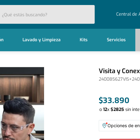
stás buscando?
Central de 
ón
Lavado y Limpieza
Kits
Servicios
Visita y Conex
240085627VIS+24
$
33
.
890
o
12
x
$
2825
sin int
Opciones de ent