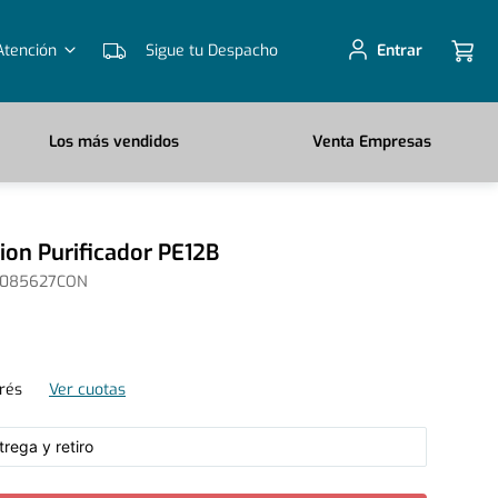
Atención
Sigue tu Despacho
Entrar
Los más vendidos
Venta Empresas
ion Purificador PE12B
0085627CON
erés
Ver cuotas
rega y retiro