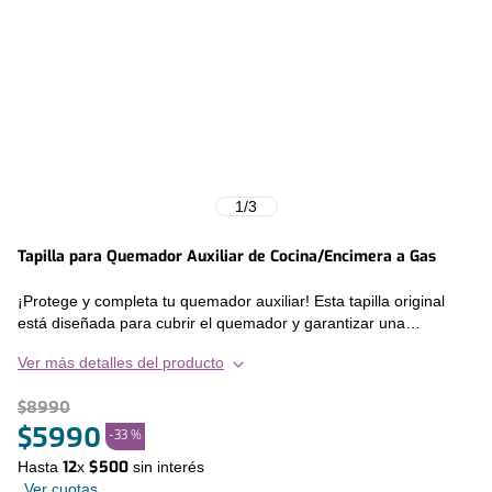
1
/
3
Tapilla para Quemador Auxiliar de Cocina/Encimera a Gas
¡Protege y completa tu quemador auxiliar! Esta tapilla original
está diseñada para cubrir el quemador y garantizar una
distribución uniforme del calor, manteniendo la eficiencia y
Ver más detalles del producto
estética de tu cocina.
$
8990
Características principales:
$
5990
-
33 %
- Compatibilidad: Quemadores auxiliares de cocinas y encimeras
12
$
500
Hasta
x
sin interés
a gas.
Ver cuotas