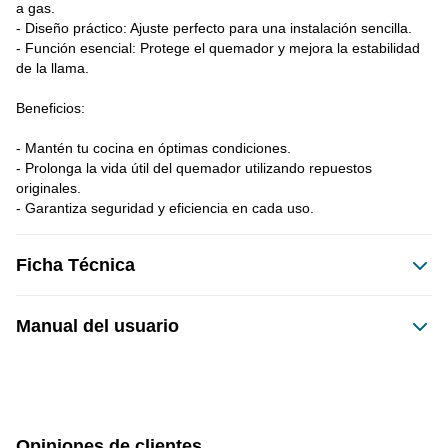
a gas.
- Diseño práctico: Ajuste perfecto para una instalación sencilla.
- Función esencial: Protege el quemador y mejora la estabilidad 
de la llama.
Beneficios:
- Mantén tu cocina en óptimas condiciones.
- Prolonga la vida útil del quemador utilizando repuestos 
originales.
- Garantiza seguridad y eficiencia en cada uso.
Ficha Técnica
Dimensiones del producto:
Manual del usuario
sin caja
con caja
Este producto no tiene manual registrado
1 cm
5 cm
Opiniones de clientes