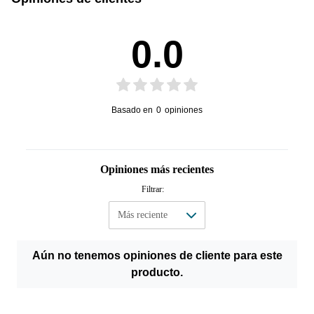
Alto
Ancho
0.0
0.038 kg
5 cm
Peso
Profundidad
Basado en
0
opiniones
Opiniones más recientes
Filtrar:
Aún no tenemos opiniones de cliente para este
producto.