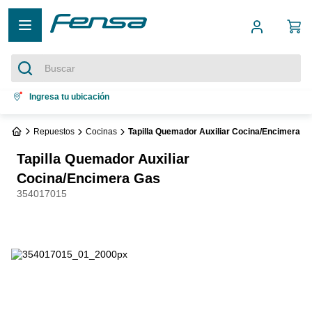
Buscar
Términos más buscados
Ingresa tu ubicación
1
.
cocina 5 platos
Repuestos
Cocinas
Tapilla Quemador Auxiliar Cocina/Encimera G
2
.
cocina 4 platos
Tapilla Quemador Auxiliar
3
.
bottom freezer
Cocina/Encimera Gas
354017015
4
.
refrigerador no frost
5
.
secadora