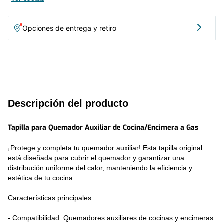
- Diseño práctico: Ajuste perfecto para una instalación sencilla.
- Función esencial: Protege el quemador y mejora la estabilidad
de la llama.
Opciones de entrega y retiro
Beneficios:
- Mantén tu cocina en óptimas condiciones.
- Prolonga la vida útil del quemador utilizando repuestos
originales.
- Garantiza seguridad y eficiencia en cada uso.
Descripción del producto
Tapilla para Quemador Auxiliar de Cocina/Encimera a Gas
¡Protege y completa tu quemador auxiliar! Esta tapilla original 
está diseñada para cubrir el quemador y garantizar una 
distribución uniforme del calor, manteniendo la eficiencia y 
estética de tu cocina.
Características principales:
- Compatibilidad: Quemadores auxiliares de cocinas y encimeras 