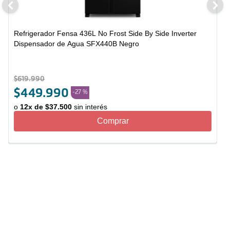
Refrigerador Fensa 436L No Frost Side By Side Inverter
Dispensador de Agua SFX440B Negro
$
619
.
990
$
449
.
990
-
27 %
o
12
x de
$
37
.
500
sin interés
Comprar