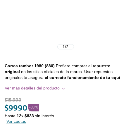
1
/
2
Correa tambor 1980 (880)
Prefiere comprar el
repuesto
original
en los sitios oficiales de la marca. Usar repuestos
originales te asegura
el correcto funcionamiento de tu equipo
y extiende la vida útil del mismo
, en otras palabras, prefiere
Ver más detalles del producto
siempre invertir en calidad y durabilidad. Este repuesto es
compatible con los siguientes modelos : • VENTTI 880 • VENTTI
$
15
.
990
880 PLUS • VENTTI 890 • FDF 3680 • FDF 3780
$
9990
-
38 %
Hasta
12
x
$
833
sin interés
Ver cuotas