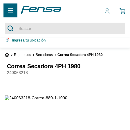
Buscar
Términos más buscados
Ingresa tu ubicación
1
.
cocina 5 platos
Repuestos
Secadoras
Correa Secadora 4PH 1980
2
.
cocina 4 platos
Correa Secadora 4PH 1980
3
.
refrigerador no frost
240063218
4
.
bottom freezer
5
.
secadora