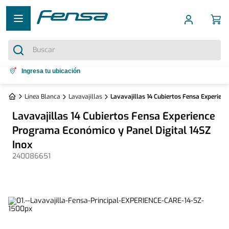
Buscar
Términos más buscados
Ingresa tu ubicación
1
.
cocina 5 platos
Línea Blanca
Lavavajillas
Lavavajillas 14 Cubiertos Fensa Experien
2
.
cocina 4 platos
Lavavajillas 14 Cubiertos Fensa Experience
3
.
bottom freezer
Programa Económico y Panel Digital 14SZ
4
.
Inox
refrigerador no frost
240086651
5
.
secadora