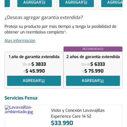
AGREGAR
AGREGAR
AGREGAR
¿Deseas agregar garantía extendida?
Proteja su producto por más tiempo y tenga la posibilidad de
obtener un reembolso completo*.
Mas información
RECOMENDADO
1 año
de garantía extendida
2 años
de garantía extendida
$ 3833
$ 6333
12x de
12x de
$ 45.990
$ 75.990
o
o
AGREGAR
AGREGAR
Servicios Fensa
Visita y Conexión Lavavajillas
Experience Care 14 SZ
$
33
.
990