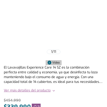
1
/
11
Video
El Lavavajillas Experience Care 14 SZ es la combinación
perfecta entre calidad y economía, ya que desinfecta tu loza
manteniendo bajo el consumo de agua y energía. Con una
capacidad total de 14 cubiertos, es ideal para tus necesidades.
Dispone de 7 programas de lavado diferentes, ideales para los
Ver más detalles del producto
más variados tipos y cantidades de carga. Con el programa Eco
combinas una limpieza en profundidad con un ahorro de agua y
$
454
.
990
energía en el ciclo para cuidar bien tu vajilla sin dejar de lado el
medio ambiente. Lava tus piezas de loza más delicadas con el
-
25 %