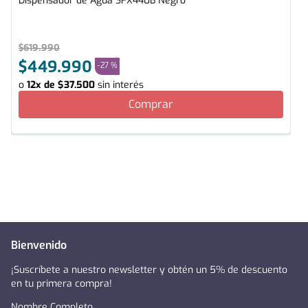
Dispensador de Agua SFX440B Negro
$
619
.
990
$
449
.
990
-
27 %
o
12
x de
$
37
.
500
sin interés
Comprar
Bienvenido
¡Suscríbete a nuestro newsletter y obtén un 5% de descuento
en tu primera compra!
Nombre Completo