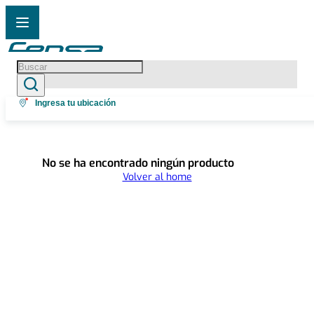
Buscar
Términos más buscados
Ingresa tu ubicación
1
.
cocina 5 platos
2
.
cocina 4 platos
No se ha encontrado ningún producto
3
.
bottom freezer
Volver al home
4
.
refrigerador no frost
5
.
secadora