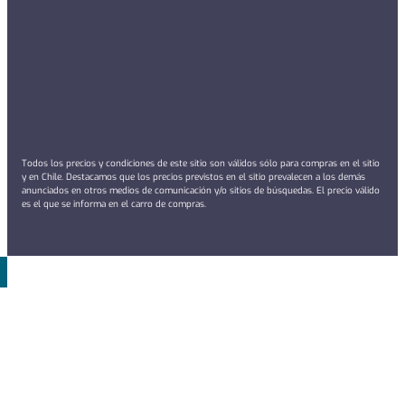
Todos los precios y condiciones de este sitio son válidos sólo para compras en el sitio
y en Chile. Destacamos que los precios previstos en el sitio prevalecen a los demás
anunciados en otros medios de comunicación y/o sitios de búsquedas. El precio válido
es el que se informa en el carro de compras.