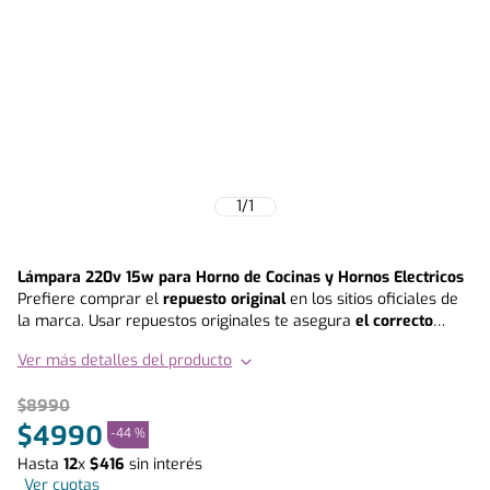
1
/
1
Lámpara 220v 15w para Horno de Cocinas y Hornos Electricos
Prefiere comprar el
repuesto original
en los sitios oficiales de
la marca. Usar repuestos originales te asegura
el correcto
funcionamiento de tu equipo y extiende la vida útil del mismo
,
Ver más detalles del producto
en otras palabras, prefiere siempre invertir en calidad y
durabilidad. Este repuesto es compatible con los siguientes
$
8990
modelos : • F-2595 T (ROJA) • F-2595 T (BURDEO) • F-2595 T
(CAFE) • F-2595 T (CELESTE) • F-2940 B • DIVA 665 INOX • DIVA
$
4990
-
44 %
685 P FF • DIVA 920 GL • FHE-1040 R • FHE 1060 R • FHE 1040
Hasta
12
x
$
416
sin interés
NE • FHE-1060 N • FHE 1080 R • FHE 1040 B • FHE 1080 • DIVA
Ver cuotas