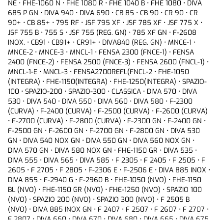
NE • FHE-1060 N • FHE 1080 R • FHE 1040 B • FHE 1080 • DIVA 
F-2808 Desc. • F-2948 • F-2968 • F-2988 • FHE-1040 • FHE-1060
685 P GN • DIVA 940 • DIVA 690 • CB 85 • CB 90 • CR 90 • CR 
• FHE-1080 • SPAZIO 170 • F-2540 • F-2550 • F-2560 • F-2570 •
90+ • CB 85+ • 795 RF • JSF 795 XF • JSF 785 XF • JSF 775 X • 
F-2580 • DIVA 665 GN • DIVA 675 GN • DIVA 685 GN • F 2970 B •
JSF 755 B • 755 S • JSF 755 (REG. GN) • 785 XF GN • F-2608 
F 2990 INOX • DIVA 840 N • DIVA 870 INOX • F-2545 T • F-2555
INOX. • CB91 • CB91+ • CR91+ • DIVA840 (REG. GN) • MNCE-1 • 
T • F-2565 T • F-2575 T • F-2585 T • F-2595-T • COCINA DIVA
MNCE-2 • MNCE-3 • MNCL-1 • FENSA 2300 (FNCE-1) • FENSA 
695 • F-5500 PREMIUM • F-2408 (BLANCA) • F-2508 NEG • F-
2400 (FNCE-2) • FENSA 2500 (FNCE-3) • FENSA 2600 (FNCL-1) • 
2608 B • F-2808
MNCL-1-E • MNCL-3 • FENSA2700REFL(FNCL-2 • FHE-1050 
(INTEGRA) • FHE-1150(INTEGRA) • FHE-1250(INTEGRA) • SPAZIO-
100 • SPAZIO-200 • SPAZIO-300 • CLASSICA • DIVA 570 • DIVA 
530 • DIVA 540 • DIVA 550 • DIVA 560 • DIVA 580 • F-2300 
(CURVA) • F-2400 (CURVA) • F-2500 (CURVA) • F-2600 (CURVA) 
• F-2700 (CURVA) • F-2800 (CURVA) • F-2300 GN • F-2400 GN • 
F-2500 GN • F-2600 GN • F-2700 GN • F-2800 GN • DIVA 530 
GN • DIVA 540 NOX GN • DIVA 550 GN • DIVA 560 NOX GN • 
DIVA 570 GN • DIVA 580 NOX GN • FHE-1150 GR • DIVA 535 • 
DIVA 555 • DIVA 565 • DIVA 585 • F 2305 • F 2405 • F 2505 • F 
2605 • F 2705 • F 2805 • F-2306 E • F-2506 E • DIVA 885 INOX • 
DIVA 855 • F-2940 G • F-2960 B • FHE-1050 (NVO) • FHE-1150 
BL (NVO) • FHE-1150 GR (NVO) • FHE-1250 (NVO) • SPAZIO 100 
(NVO) • SPAZIO 200 (NVO) • SPAZIO 300 (NVO) • F 2505 B 
(NVO) • DIVA 885 INOX GN • F 2407 • F 2507 • F 2607 • F 2707 • 
F 2807 • DIVA 660 • DIVA 670 • DIVA 680 • DIVA 665 • DIVA 675 