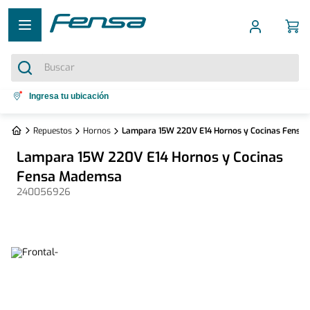
Buscar
Términos más buscados
Ingresa tu ubicación
1
.
cocina 5 platos
Repuestos
Hornos
Lampara 15W 220V E14 Hornos y Cocinas Fensa
2
.
cocina 4 platos
Lampara 15W 220V E14 Hornos y Cocinas
3
.
bottom freezer
Fensa Mademsa
240056926
4
.
refrigerador no frost
5
.
secadora