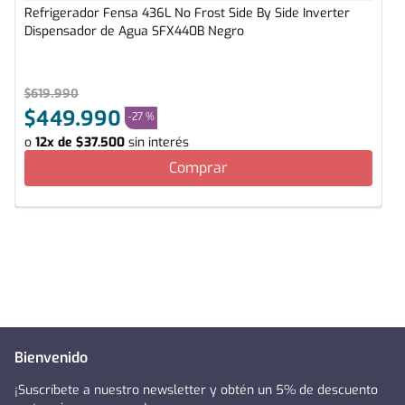
Refrigerador Fensa 436L No Frost Side By Side Inverter
Dispensador de Agua SFX440B Negro
$
619
.
990
$
449
.
990
-
27 %
o
12
x de
$
37
.
500
sin interés
Comprar
Bienvenido
¡Suscríbete a nuestro newsletter y obtén un 5% de descuento